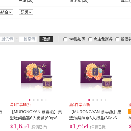
兒童
(
10
)
青少年
(
10
)
成年
(
兒童
(
10
)
青少年
(
10
)
裝組合
認證
~
確認
mo點加碼
商店免運券
折價
大家電安心配
大家電快配
商
低溫宅配
定期配/分次配
貨
4
及以上
3
及以上
2
及
滿1件享88折
滿1件享88折
慕
【MURONGYAN 慕蓉燕】巢
【MURONGYAN 慕蓉燕】巢
絲
聖燉梨燕窩6入禮盒(60gx6
聖燉梨燕窩6入禮盒(60gx6
品
入/禮盒/附提袋/威品嚴選)
入/威品嚴選)
1,654
1,654
(售價已折)
(售價已折)