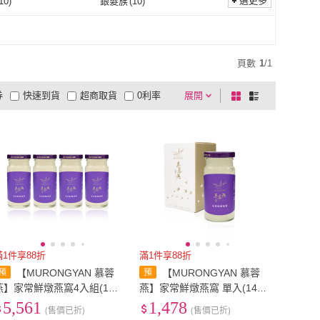
選更多
10
)
銀髮族
(
10
)
成年
(
10
)
銀髮族
(
10
)
頁數
1
/
1
券
快速到貨
超商取貨
0利率
展開
棋
條
品有量
有影片
電視購物
盤
列
到付款
超商付款
5
式
式
以上
1
及以上
滿1件享88折
滿1件享88折
【MURONGYAN 慕蓉
【MURONGYAN 慕蓉
燕】家常鮮燉燕窩4入組(140
燕】家常鮮燉燕窩 單入(140
公克/瓶/威品嚴選)
公克/瓶/威品嚴選)
5,561
1,478
(售價已折)
(售價已折)