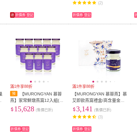
(2)
速
折價券
登記
折價券
登記
滿1件享88折
滿1件享88折
巢
【MURONGYAN 慕蓉
【MURONGYAN 慕蓉燕】慕
6
燕】家常鮮燉燕窩12入組(14
艾即飲燕窩禮盒/高含量金絲
)
0公克/瓶/威品嚴選)
燕窩(70gx6入/送禮首選/威品
15,628
3,141
(售價已折)
(售價已折)
嚴選)
(3)
折價券
登記
折價券
登記