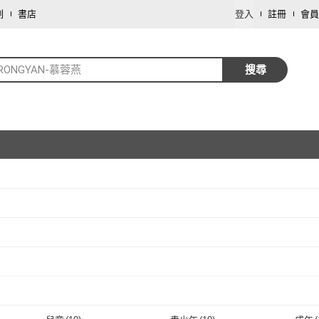
劃
書店
登入
註冊
會員
RONGYAN-慕蓉燕
搜尋
取消
取消
取消
取消