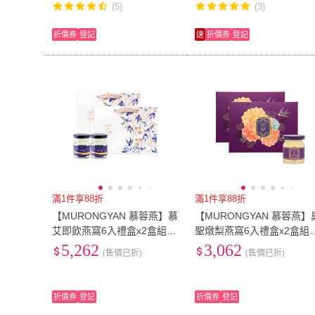
(5)
(3)
折價券
登記
速
折價券
登記
滿1件享88折
滿1件享88折
【MURONGYAN 慕蓉燕】慕
【MURONGYAN 慕蓉燕】
艾即飲燕窩6入禮盒x2盒組(7
聖燉梨燕窩6入禮盒x2盒組(
0gx6入/盒/高含量金絲燕窩/
0g/瓶/禮盒/附提袋/威品嚴選
5,262
3,062
(售價已折)
(售價已折)
送禮首選/威品嚴選)
折價券
登記
折價券
登記