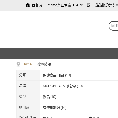
回首頁
momo富立保險
APP下載
點點賺分潤計
MU
Home
搜尋結果
分類
保健食品/用品
(
10
)
品牌
MURONGYAN 慕蓉燕
(
10
)
MURONGYAN 慕蓉燕
(
10
)
類型
飲品
(
10
)
飲品
(
10
)
適用於
有使用期限
(
10
)
有使用期限
(
10
)