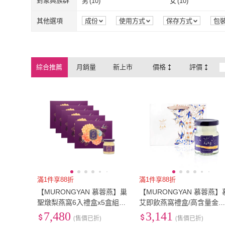
對象與族群
男
(
10
)
女
(
10
)
男
(
10
)
女
(
10
)
孕婦
(
10
)
其他選項
成份
使用方式
保存方式
包
孕婦
(
10
)
綜合推薦
月銷量
新上市
價格
評價
滿1件享88折
滿1件享88折
【MURONGYAN 慕蓉燕】巢
【MURONGYAN 慕蓉燕】
聖燉梨燕窩6入禮盒x5盒組(6
艾即飲燕窩禮盒/高含量金
0g/瓶/禮盒/附提袋/威品嚴選)
燕窩(70gx6入/送禮首選/威
7,480
3,141
(售價已折)
(售價已折)
嚴選)