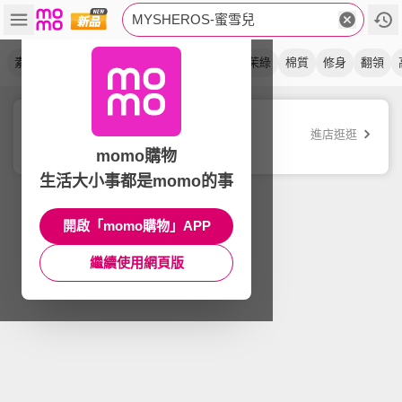
MYSHEROS-蜜雪兒
素色
上衣
圓領
vita
雪紡
排釦
芥茉綠
棉質
修身
翻領
蜜雪兒mysheros
進店逛逛
品牌旗艦店
momo購物
生活大小事都是momo的事
開啟「momo購物」APP
繼續使用網頁版