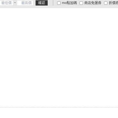
~
確認
mo點加碼
商店免運券
折價
大家電安心配
大家電快配
商
低溫宅配
定期配/分次配
貨
4
及以上
3
及以上
2
及