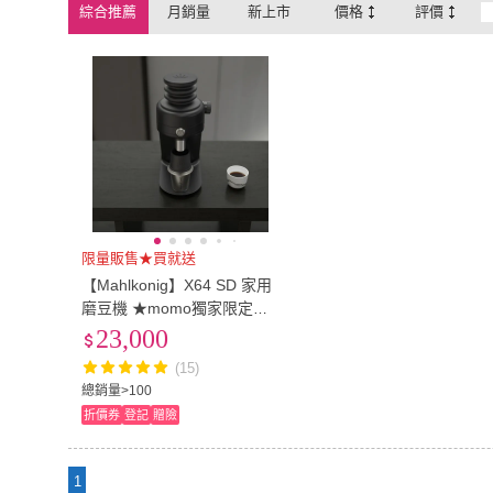
綜合推薦
月銷量
新上市
價格
評價
限量販售★買就送
【Mahlkonig】X64 SD 家用
磨豆機 ★momo獨家限定★
Airscape 保鮮罐 半磅
23,000
(15)
總銷量>100
折價券
登記
贈險
1