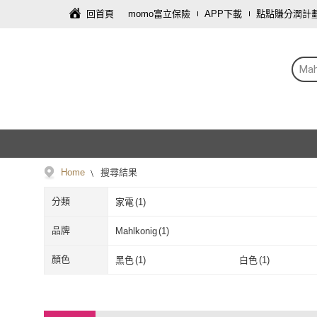
回首頁
momo富立保險
APP下載
點點賺分潤計
Mah
Home
搜尋結果
分類
家電
(
1
)
品牌
Mahlkonig
(
1
)
Mahlkonig
(
1
)
顏色
黑色
(
1
)
白色
(
1
)
黑色
(
1
)
白色
(
1
)