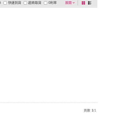
券
快速到貨
超商取貨
0利率
展開
棋
條
品有量
有影片
電視購物
盤
列
到付款
超商付款
5
式
式
以上
1
及以上
頁數
1
/
1