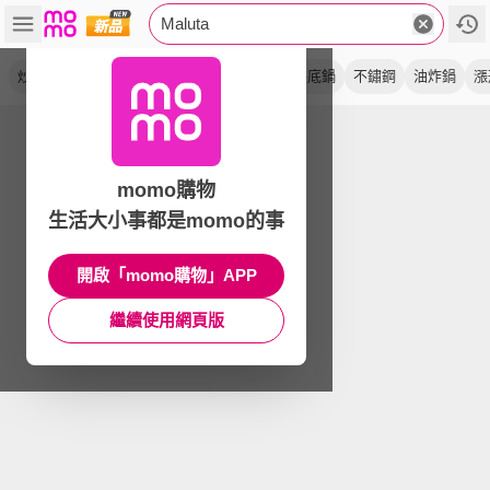
Maluta
炒鍋
單柄
深型
不沾
中華
鈦金
平底鍋
不鏽鋼
油炸鍋
漲
momo購物
生活大小事都是momo的事
開啟「momo購物」APP
繼續使用網頁版