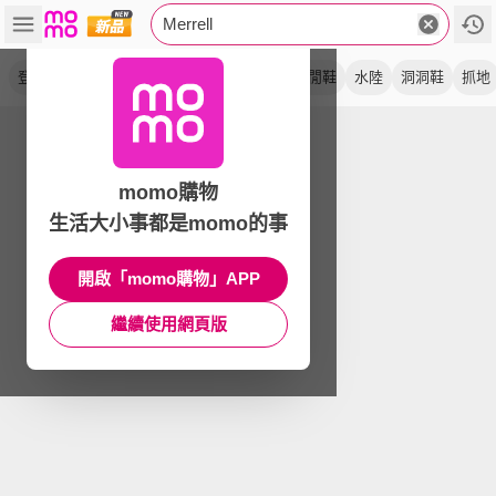
Merrell
登山鞋
健行鞋
輕量
戶外鞋
防水
休閒鞋
水陸
洞洞鞋
抓地
momo購物
生活大小事都是momo的事
開啟「momo購物」APP
繼續使用網頁版