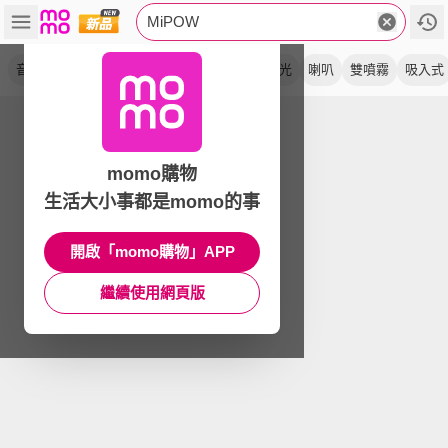
MiPOW
音箱
加濕器
紅外線
鍵盤
藍牙
uv紫光
喇叭
雙噴霧
吸入式
momo購物
生活大小事都是momo的事
開啟「momo購物」APP
繼續使用網頁版