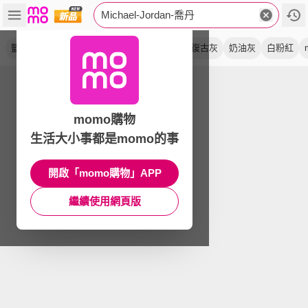
Michael-Jordan-喬丹
籃球鞋
害羞粉
白黑红
白紫粉
倒勾
復古灰
奶油灰
白粉紅
momo購物
生活大小事都是momo的事
開啟「momo購物」APP
繼續使用網頁版