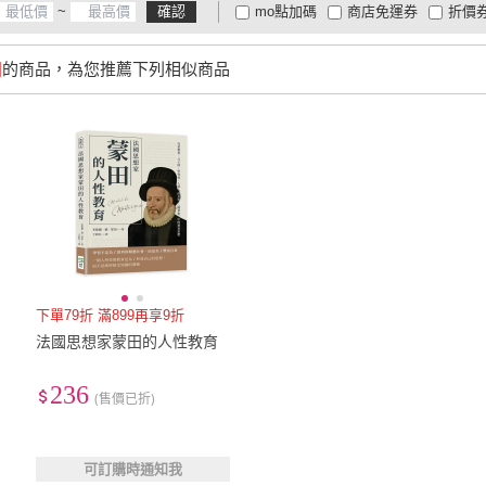
~
確認
mo點加碼
商店免運券
折價
大家電安心配
大家電快配
商
低溫宅配
定期配/分次配
貨
田
的商品，為您推薦下列相似商品
4
及以上
3
及以上
2
及
下單79折 滿899再享9折
法國思想家蒙田的人性教育
236
(售價已折)
可訂購時通知我