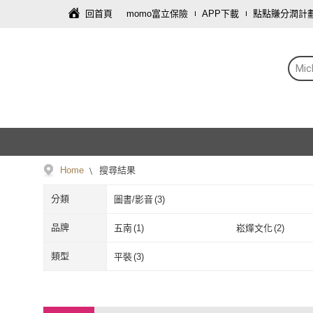
回首頁
momo富立保險
APP下載
點點賺分潤計
Mi
Home
搜尋結果
分類
圖書/影音
(
3
)
品牌
五南
(
1
)
崧燁文化
(
2
)
五南
(
1
)
崧燁文化
(
2
)
類型
平裝
(
3
)
平裝
(
3
)