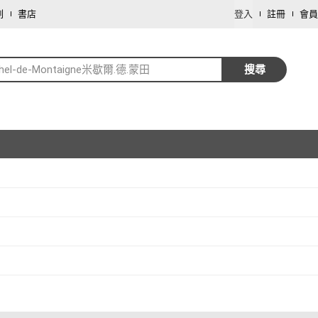
劃
書店
登入
註冊
會員
chel-de-Montaigne米歇爾.德.蒙田
搜尋
取消
取消