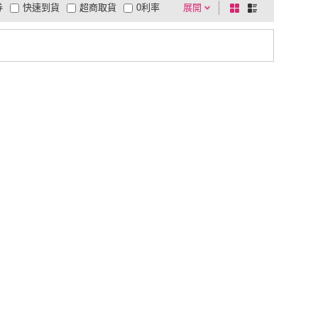
券
快速到貨
超商取貨
0利率
展開
棋
條
品有量
有影片
電視購物
盤
列
到付款
超商付款
5
式
式
以上
1
及以上