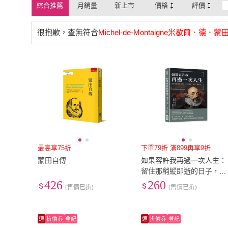
綜合推薦
月銷量
新上市
價格
評價
很抱歉，查無符合
Michel-de-Montaigne米歇爾．德．蒙
最高享75折
下單79折 滿899再享9折
蒙田自傳
如果容許我再過一次人生：
留住那稍縱即逝的日子，蒙
田對「生命」的思考
426
260
(售價已折)
(售價已折)
速
折價券
登記
速
折價券
登記