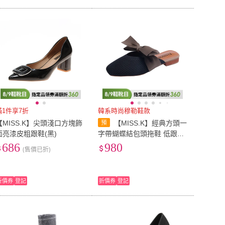
滿1件享7折
韓系時尚穆勒鞋款
【MISS.K】尖頭淺口方塊飾
【MISS.K】經典方頭一
面亮漆皮粗跟鞋(黑)
字帶蝴蝶結包頭拖鞋 低跟穆
勒鞋(4款任選)
686
980
(售價已折)
折價券
登記
折價券
登記