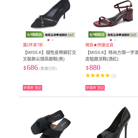
滿1件享7折
現貨★快速出貨
【MISS.K】個性皮帶鉚釘交
【MISS.K】時尚方頭一字
叉裝飾尖頭高跟鞋(黑)
皮粗跟涼鞋(酒紅)
686
880
(售價已折)
(1)
折價券
登記
折價券
登記