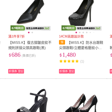
滿1件享7折
14CM高跟設計款
漆
【MISS.K】復古摺皺皮紋不
【MISS.K】防水台跟鞋
規則拼接尖頭高跟鞋(黑)
尖頭跟鞋/立體菱格壓紋小尖
頭防水台14CM性感高跟鞋(2
686
1,480
(售價已折)
色任選)
(1)
折價券
登記
折價券
登記