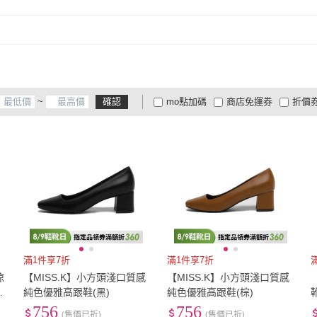
EU36
(
124
)
EU37
(
124
)
~
確認
mo點加碼
商店免運券
折價
大家電安心配
大家電快配
商
低溫宅配
定期配/分次配
貨
4
及以上
3
及以上
2
及
滿1件享7折
滿1件享7折
涼
【MISS.K】小方頭淺口質感
【MISS.K】小方頭淺口質感
線
純色優雅高跟鞋(黑)
純色優雅高跟鞋(棕)
)
756
756
(售價已折)
(售價已折)