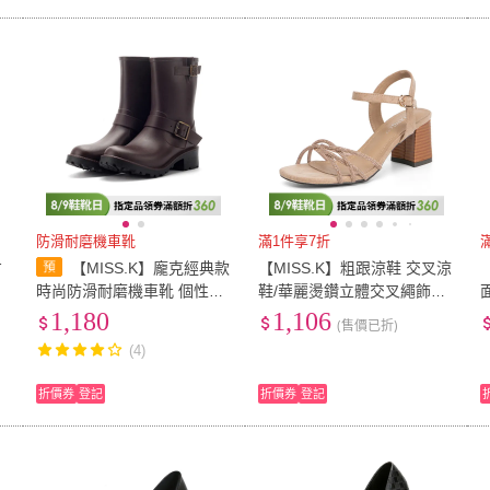
防滑耐磨機車靴
滿1件享7折
方
【MISS.K】龐克經典款
【MISS.K】粗跟涼鞋 交叉涼
時尚防滑耐磨機車靴 個性雨
鞋/華麗燙鑽立體交叉繩飾粗
靴(棕)
跟涼鞋(杏)
1,180
1,106
(售價已折)
(4)
折價券
登記
折價券
登記