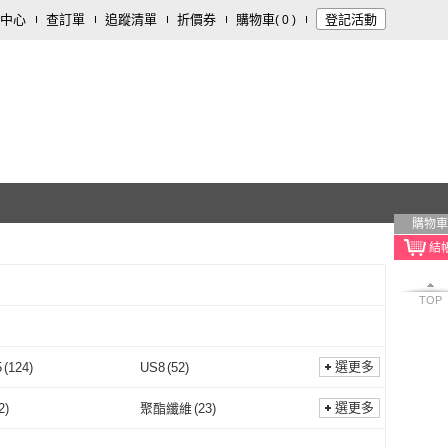
中心
查訂單
追蹤清單
折價券
購物車
登記活動
(
0
)
購物車
TOP
選更多
5
(
124
)
US8
(
52
)
US7.5
(
124
)
US8
(
52
)
cm
(
124
)
25cm
(
52
)
選更多
2
)
聚酯纖維
(
23
)
24.5cm
(
124
)
25cm
(
52
)
(
124
)
EU39
(
124
)
萊卡
(
2
)
聚酯纖維
(
23
)