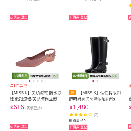
折價券
登記
折價券
登記
滿1件享7折
【MISS.K】尖頭涼鞋 防水涼
【MISS.K】個性韓版釦
雅
鞋 低跟涼鞋/尖頭時尚立體英
飾時尚高筒防滑耐磨雨靴(3
文字母浮印造型低跟防水涼
色任選)
616
1,480
(售價已折)
鞋 果凍涼鞋(5色任選)
(2)
總銷量>50
折價券
登記
折價券
登記