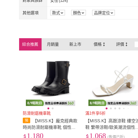
對象與族群
女性
(
124
)
EU35
(
106
)
EU35.5
(
1
)
EU40
(
52
)
女性
(
124
)
其他選項
款式
顏色
品牌定位
EU40
(
52
)
綜合推薦
月銷量
新上市
價格
評價
防滑耐磨機車靴
滿1件享6折
【MISS.K】龐克經典款
【MISS.K】高跟涼鞋 縷空
時尚防滑耐磨機車靴 個性雨
鞋 繫帶涼鞋/歐美潮流個性
靴(黑)
繩縷空繫帶造型高跟涼鞋(白
1,180
1,068
(售價已折)