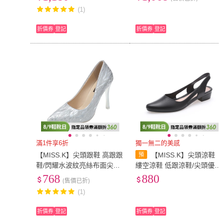
(1)
折價券
登記
折價券
登記
滿1件享6折
獨一無二的美感
【MISS.K】尖頭跟鞋 高跟跟
【MISS.K】尖頭涼鞋
鞋/閃耀水波紋亮絲布面尖頭
縷空涼鞋 低跟涼鞋/尖頭優
高跟鞋(2色任選)
縷空設計低跟防水涼鞋(4色
768
880
(售價已折)
任選)
(1)
折價券
登記
折價券
登記