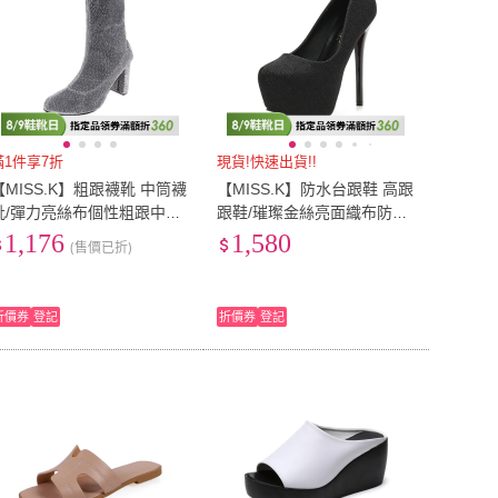
滿1件享7折
現貨!快速出貨!!
【MISS.K】粗跟襪靴 中筒襪
【MISS.K】防水台跟鞋 高跟
靴/彈力亮絲布個性粗跟中筒
跟鞋/璀璨金絲亮面織布防水
襪靴(灰)
台14CM高跟鞋(黑)
1,176
1,580
(售價已折)
折價券
登記
折價券
登記