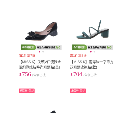
滿1件享7折
滿1件享8折
【MISS.K】尖頭V口優雅金
【MISS.K】兩穿法一字帶
屬釦蝴蝶結時尚粗跟鞋(黑)
頭粗跟涼拖鞋(藍)
756
704
(售價已折)
(售價已折)
折價券
登記
折價券
登記