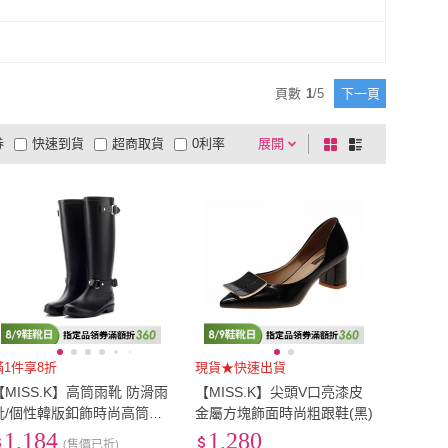
EU38
(
124
)
EU39
(
124
)
頁數
1
/
5
下一頁
券
快速到貨
超商取貨
0利率
展開
棋
條
品有量
有影片
電視購物
盤
列
到付款
超商付款
5
式
式
以上
1
及以上
滿1件享8折
現貨★快速出貨
【MISS.K】高筒雨靴 防滑雨
【MISS.K】尖頭V口亮漆皮
靴/個性韓版釦飾時尚高筒防
金屬方塊飾面時尚粗跟鞋(黑)
滑耐磨雨靴(3色任選)
1,184
1,280
(售價已折)