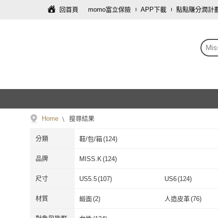
回首頁
momo富立保險
APP下載
點點賺分潤計
Mis
Home
搜尋結果
分類
鞋/包/箱
(
124
)
品牌
MISS.K
(
124
)
MISS.K
(
124
)
尺寸
US5.5
(
107
)
US6
(
124
)
US5.5
(
107
)
US6
(
124
)
22.5cm
(
107
)
23cm
(
124
)
材質
緞面
(
2
)
人造皮革
(
76
)
22.5cm
(
107
)
23cm
(
124
)
EU35
(
106
)
EU35.5
(
1
)
緞面
(
2
)
人造皮革
(
76
)