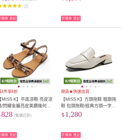
(2)
折價券
登記
折價券
登記
滿1件享6折
現貨★快速出貨
【MISS.K】平底涼鞋 亮皮涼
【MISS.K】方頭拖鞋 粗跟拖
鞋/閃耀金屬亮皮美鑽幾何線
鞋 包頭拖鞋/經典方頭一字帶
條百搭平底涼鞋(金)
舒適粗跟包頭拖鞋 穆勒鞋
828
1,280
(售價已折)
(米)
折價券
登記
折價券
登記