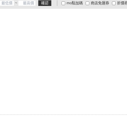
~
確認
mo點加碼
商店免運券
折價
大家電安心配
大家電快配
商
低溫宅配
定期配/分次配
貨
4
及以上
3
及以上
2
及