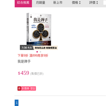
綜合推薦
月銷量
新上市
價格
評價
下單9折 滿899再享9折
我是牌手
459
(售價已折)
速
折價券
登記
1