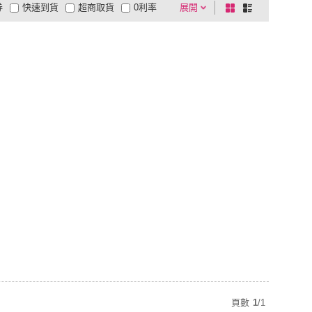
券
快速到貨
超商取貨
0利率
展開
棋
條
品有量
有影片
電視購物
盤
列
到付款
超商付款
5
式
式
以上
1
及以上
頁數
1
/
1