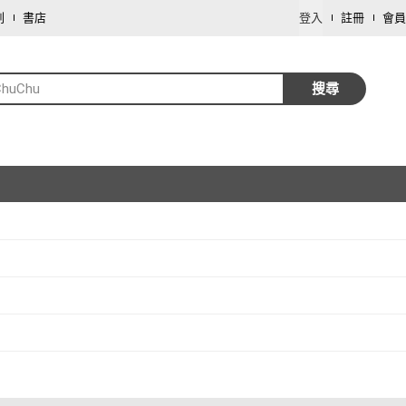
劃
書店
登入
註冊
會員
ChuChu
搜尋
取消
取消