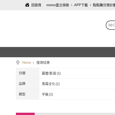
回首頁
momo富立保險
APP下載
點點賺分潤計
Mr
Home
搜尋結果
分類
圖書/影音
(
1
)
品牌
青森文化
(
1
)
青森文化
(
1
)
類型
平裝
(
1
)
平裝
(
1
)