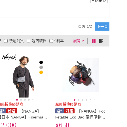
選更多
頁數
1
/
2
下一頁
券
快速到貨
超商取貨
0利率
展開
棋
條
品有量
有影片
電視購物
盤
列
到付款
超商付款
5
式
式
以上
1
及以上
原廠授權經銷商
原廠授權經銷商
【NANGA】
【NANGA】Poc
【日本 NANGA】Fibermax
ketable Eco Bag 環保購物袋
ul Compact sacoche 隨身
32424 - Live The Life
2,000
650