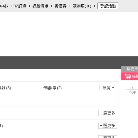
中心
查訂單
追蹤清單
折價券
購物車
登記活動
(
0
)
購物車
展開
樂器
(
3
)
母嬰/童
(
2
)
TOP
選更多
選更多
1
)
其他
(
1
)