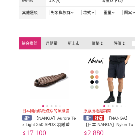
適用於
1人
(
4
)
零度以下
(
3
)
1人
(
4
)
零度以下
(
3
)
其他選項
對象與族群
款式
重量
圖案
綜合推薦
月銷量
新上市
價格
評價
日本國內精緻洗淨的頂級波瀾鵝絨
原廠授權經銷商
【NANGA】Aurora Te
【NANGA】
x Light 350 SPDX 羽絨睡袋
【日本 NANGA】Nylon Tus
Regular 223235 [阿爾卑斯
er Easy Shorts 短褲 12634
17,100
2,880