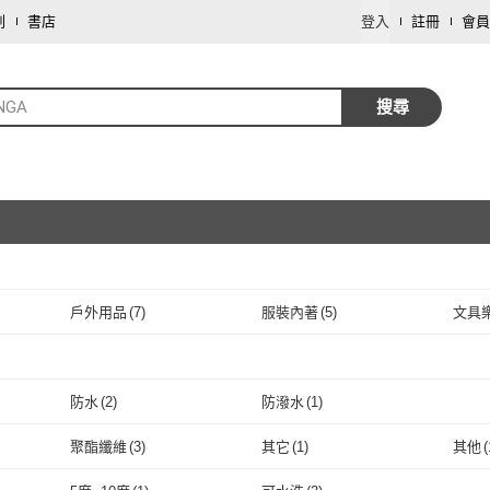
劃
書店
登入
註冊
會員
NGA
搜尋
戶外用品
(
7
)
服裝內著
(
5
)
文具
取消
車類
(
1
)
取消
防水
(
2
)
防潑水
(
1
)
取消
防水
(
2
)
防潑水
(
1
)
聚酯纖維
(
3
)
其它
(
1
)
其他
(
取消
聚酯纖維
(
3
)
其它
(
1
)