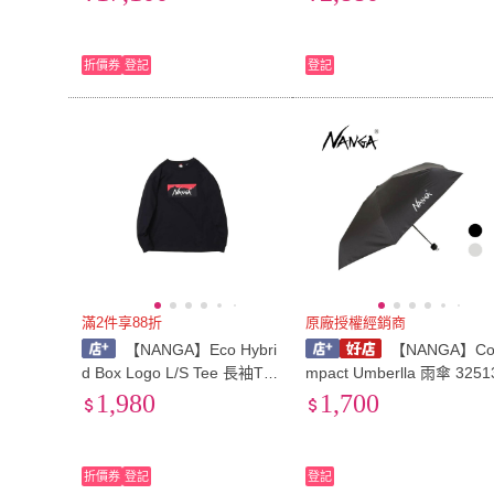
戶外
折價券
登記
登記
滿2件享88折
原廠授權經銷商
【NANGA】Eco Hybri
【NANGA】C
d Box Logo L/S Tee 長袖T恤
mpact Umberlla 雨傘 3251
12447 [阿爾卑斯戶外]
1,980
1,700
折價券
登記
登記