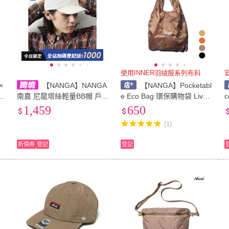
使用INNER羽絨服系列布料
×
【NANGA】NANGA
【NANGA】Pocketabl
c
南嘉 尼龍塔絲輕量BB帽 戶
e Eco Bag 環保購物袋 Live
6
外機能防潑水老帽
The Life 32424 綠野山房
1,459
650
(1)
折價券
登記
登記