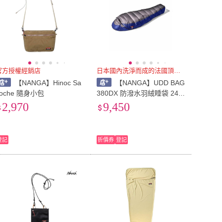
官方授權經銷店
日本國內洗淨而成的法國頂級白鴨
【NANGA】Hinoc Sa
【NANGA】UDD BAG
coche 隨身小包
380DX 防潑水羽絨睡袋 243
38 [阿爾卑斯戶外]
2,970
9,450
登記
折價券
登記