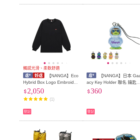
觸感光滑、柔軟舒適
【NANGA】Eco
【NANGA】日本 Ga
Hybrid Box Logo Embroider
acy Key Holder 聯名 鑰匙
y L/S 長袖T恤 12470 中性
吊飾 小鴨 鴨子 32441 綠野
2,050
360
山房
(1)
登記
登記