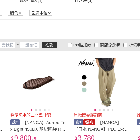
5度~10度
(
1
)
可水洗
(
3
)
5度~10度
(
1
)
可水洗
(
3
)
顏色
品牌定位
~
確認
mo點加碼
商店免運券
折價
大家電安心配
大家電快配
商
低溫宅配
定期配/分次配
貨
4
及以上
3
及以上
2
及
輕量防水的三季型睡袋
原廠授權經銷商
【NANGA】Aurora Te
【NANGA】
s
x Light 450DX 羽絨睡袋 Reg
【日本 NANGA】PLC Excur
ular 223145 [阿爾卑斯戶外]
sion Pants 長褲 12519
T
9,800
3,780
起