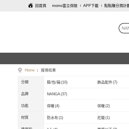
回首頁
momo富立保險
APP下載
點點賺分潤計
NA
Home
搜尋結果
分類
鞋/包/箱
(
10
)
飾品配件
(
7
)
餐廚用品
(
2
)
寢具傢飾
(
1
)
品牌
NANGA
(
37
)
NANGA
(
37
)
功能
保暖
(
4
)
保暖
(
2
)
保暖
(
4
)
保暖
(
2
)
材質
防水布
(
1
)
尼龍
(
1
)
防水布
(
1
)
尼龍
(
1
)