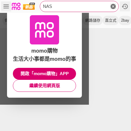
NAS
伺服器
自mo價
ups 組
分享器
ds925
網路儲存
直立式
2bay
momo購物
生活大小事都是momo的事
開啟「momo購物」APP
繼續使用網頁版