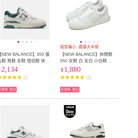
版型偏小, 建議大半號
【NEW BALANCE】550 復
【NEW BALANCE】休閒鞋
古鞋 男鞋 女鞋 情侶鞋 休閒
550 女鞋 白 全白 小白鞋 復
鞋 白 綠 灰 D楦 NB(BB550V
古 NB 紐巴倫(BBW550EC-
2,134
1,880
G)
B)
(1)
(2)
折價券
登記
折價券
登記