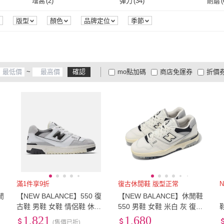
EU37
(
75
)
EU37.5
(
95
)
EU38
增高
(
2
)
彈力
(
34
)
耐磨
(
EU37
(
75
)
EU37.5
(
95
)
EU40
(
98
)
EU40.5
(
84
)
EU41
增高
(
2
)
彈力
(
34
)
版型
顏色
品牌定位
季節
EU40
(
98
)
EU40.5
(
84
)
EU43
(
90
)
EU43.5
(
53
)
EU44
EU43
(
90
)
EU43.5
(
53
)
EU46
(
54
)
EU46.5
(
59
)
EU47
~
確認
mo點加碼
商店免運券
折價
EU46
(
54
)
EU46.5
(
59
)
EU49
(
24
)
EU49.5
(
24
)
EU50
大家電安心配
大家電快配
商
低溫宅配
定期配/分次配
貨
EU49
(
24
)
EU49.5
(
24
)
22.5cm
(
76
)
23cm
(
111
)
23.5
4
及以上
3
及以上
2
及
22.5cm
(
76
)
23cm
(
111
)
25.5cm
(
115
)
26cm
(
111
)
26.5
25.5cm
(
115
)
26cm
(
111
)
28.5cm
(
95
)
29cm
(
89
)
29.5
28.5cm
(
95
)
29cm
(
89
)
US4
(
47
)
US4.5
(
51
)
US5
(
US4
(
47
)
US4.5
(
51
)
US7
(
106
)
US7.5
(
103
)
US8
(
滿1件享9折
復古休閒鞋 版型正常
N
閒
【NEW BALANCE】550 復
【NEW BALANCE】休閒鞋
US7
(
106
)
US7.5
(
103
)
US10
(
99
)
US10.5
(
92
)
US11
古鞋 男鞋 女鞋 情侶鞋 休閒
550 男鞋 女鞋 米白 灰 復古
0
鞋 白 黑 灰 D楦 NB(BB550G
仿舊 NB 紐巴倫(BB550VGB-
1,821
1,680
US10
(
99
)
US10.5
(
92
)
US13
(
32
)
0-8cm
(
2
)
8-9c
(售價已折)