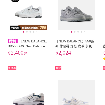
】
【NEW BALANCE】
【NEW BALANCE】550系
N
BB550SWA New Balance N
列 休閒鞋 穿搭 皮革 灰色 男
百
B 550 舒適 減震耐磨 低幫 復
女鞋 穿搭 復古(BB550MCB
2,400
2,024
起
古籃球鞋 男女同款 白灰 nb
∞)
T
女鞋 女鞋 運動鞋女
折價券
登記