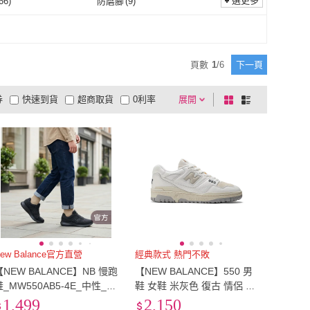
(
108
)
EU38.5
(
100
)
選更多
66
)
防磨腳
(
9
)
EU38
(
108
)
EU38.5
(
100
)
(
65
)
EU41.5
(
81
)
耐磨
(
66
)
防磨腳
(
9
)
EU41
(
65
)
EU41.5
(
81
)
(
85
)
EU44.5
(
80
)
頁數
1
/
6
下一頁
EU44
(
85
)
EU44.5
(
80
)
(
47
)
EU47.5
(
47
)
券
快速到貨
超商取貨
0利率
展開
棋
條
EU47
(
47
)
EU47.5
(
47
)
(
32
)
21cm
(
47
)
品有量
有影片
電視購物
盤
列
到付款
超商付款
5
式
式
EU50
(
32
)
21cm
(
47
)
cm
(
119
)
24cm
(
122
)
以上
1
及以上
23.5cm
(
119
)
24cm
(
122
)
cm
(
100
)
27cm
(
103
)
26.5cm
(
100
)
27cm
(
103
)
cm
(
63
)
30cm
(
77
)
29.5cm
(
63
)
30cm
(
77
)
78
)
US5.5
(
89
)
US5
(
78
)
US5.5
(
89
)
111
)
US8.5
(
116
)
ew Balance官方直營
經典款式 熱門不敗
【NEW BALANCE】NB 慢跑
【NEW BALANCE】550 男
US8
(
111
)
US8.5
(
116
)
(
86
)
US11.5
(
38
)
鞋_MW550AB5-4E_中性_黑
鞋 女鞋 米灰色 復古 情侶 皮
色
革 休閒鞋 BB550PWG
1,499
2,150
US11
(
86
)
US11.5
(
38
)
m
(
3
)
9-10cm
(
3
)