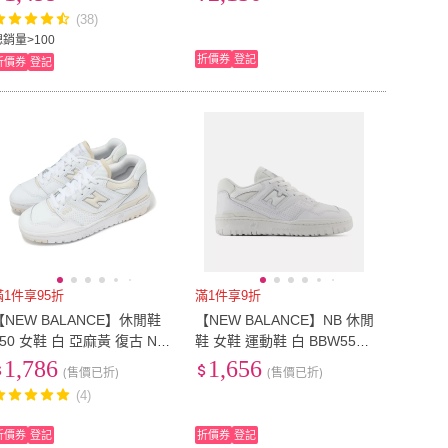
(38)
8-9cm
(
3
)
9-10cm
(
3
)
cm
(
14
)
15cm
(
14
)
總銷量>100
折價券
登記
折價券
登記
14.5cm
(
14
)
15cm
(
14
)
cm
(
20
)
18cm
(
14
)
17.5cm
(
20
)
18cm
(
14
)
cm
(
15
)
21cm
(
21
)
20.5cm
(
15
)
21cm
(
21
)
XL
(
1
)
L
(
1
)
XL
(
1
)
滿1件享95折
滿1件享9折
【NEW BALANCE】休閒鞋
【NEW BALANCE】NB 休閒
550 女鞋 白 亞麻黃 復古 NB
鞋 女鞋 運動鞋 白 BBW550E
紐巴倫(BBW550BK-B)
C-B楦
1,786
1,656
(售價已折)
(售價已折)
(4)
折價券
登記
折價券
登記