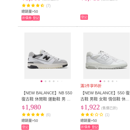
WWW)
PB1 BB550MCB BB550M
(7)
C)
US12
(
52
)
US12.5
(
26
)
10-12cm
(
14
)
12-13cm
(
14
)
總銷量>50
登記
折價券
登記
10-12cm
(
14
)
12-13cm
(
14
)
15.5cm
(
13
)
16cm
(
14
)
15.5cm
(
13
)
16cm
(
14
)
18.5cm
(
21
)
19cm
(
21
)
18.5cm
(
21
)
19cm
(
21
)
21.5cm
(
14
)
XS
(
1
)
21.5cm
(
14
)
XS
(
1
)
滿1件享95折
【NEW BALANCE】NB 550
【NEW BALANCE】550 復
復古鞋 休閒鞋 運動鞋 男 白
古鞋 男鞋 女鞋 情侶鞋 休閒
黑(BB550GWB-D)
鞋 白 灰 D楦 NB (BB550PB
1,980
1,922
(售價已折)
1)
(6)
(1)
總銷量>50
總銷量>50
登記
折價券
登記