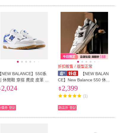
折扣販售 / 版型正常
【NEW BALANCE】550系
【NEW BALAN
列 休閒鞋 穿搭 麂皮 皮革 藍
CE】New Balance 550 休閒
灰白 男女鞋 穿搭 復古(BB55
鞋 復古 奶油底 D楦 女鞋 男
2,024
2,399
ESA ∞)
鞋 灰白 BB550GWB
(1)
折價券
登記
跨店折
登記