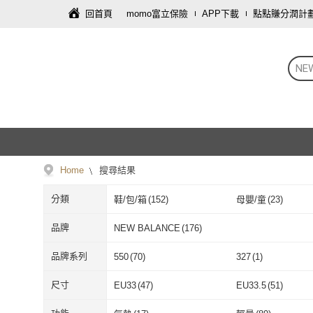
回首頁
momo富立保險
APP下載
點點賺分潤計
NE
Home
搜尋結果
分類
鞋/包/箱
(
152
)
母嬰/童
(
23
)
品牌
NEW BALANCE
(
176
)
NEW BALANCE
(
176
)
品牌系列
550
(
70
)
327
(
1
)
550
(
70
)
327
(
1
)
尺寸
EU33
(
47
)
EU33.5
(
51
)
EU33
(
47
)
EU33.5
(
51
)