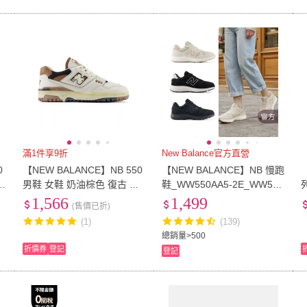
滿1件享9折
New Balance官方直營
0
【NEW BALANCE】NB 550
【NEW BALANCE】NB 慢跑
男鞋 女鞋 奶油棕色 復古 仿
鞋_WW550AA5-2E_WW550
舊 休閒鞋 BB550VGC
AB5-2E_女性_杏橘色/黑色
1,566
1,499
(售價已折)
0
(1)
(139)
總銷量>500
折價券
登記
登記