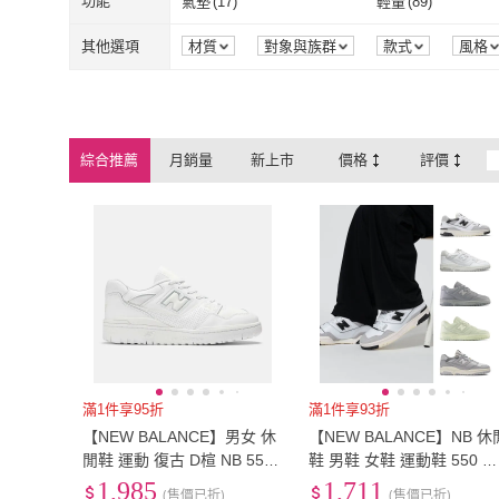
EU36
(
60
)
EU36.5
(
73
)
功能
氣墊
(
17
)
輕量
(
89
)
EU36
(
60
)
EU36.5
(
73
)
EU39
(
79
)
EU39.5
(
95
)
氣墊
(
17
)
輕量
(
89
)
吸震減壓
(
80
)
其他選項
材質
對象與族群
款式
風格
EU39
(
79
)
EU39.5
(
95
)
EU42
(
94
)
EU42.5
(
89
)
吸震減壓
(
80
)
EU42
(
94
)
EU42.5
(
89
)
EU45
(
53
)
EU45.5
(
54
)
綜合推薦
月銷量
新上市
價格
評價
EU45
(
53
)
EU45.5
(
54
)
EU48
(
47
)
EU48.5
(
24
)
EU48
(
47
)
EU48.5
(
24
)
21.5cm
(
47
)
22cm
(
61
)
21.5cm
(
47
)
22cm
(
61
)
24.5cm
(
120
)
25cm
(
124
)
24.5cm
(
120
)
25cm
(
124
)
27.5cm
(
104
)
28cm
(
103
)
27.5cm
(
104
)
28cm
(
103
)
30.5cm
(
27
)
31cm
(
27
)
30.5cm
(
27
)
31cm
(
27
)
US6
(
107
)
US6.5
(
107
)
滿1件享95折
滿1件享93折
【NEW BALANCE】男女 休
【NEW BALANCE】NB 休
US6
(
107
)
US6.5
(
107
)
US9
(
104
)
US9.5
(
99
)
閒鞋 運動 復古 D楦 NB 550
鞋 男鞋 女鞋 運動鞋 550 多
皮革 情侶鞋 穿搭 白(BB550
款任選 (BB550GWB BB55
1,985
1,711
US9
(
104
)
US9.5
(
99
)
US12
(
52
)
US12.5
(
26
)
(售價已折)
(售價已折)