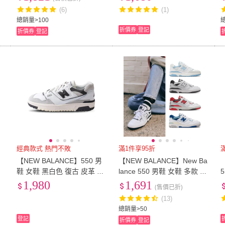
C
WB)
D)
(6)
(1)
US13
(
32
)
0-8cm
(
2
)
13.5cm
(
15
)
14cm
(
14
)
14.5
總銷量>100
折價券
登記
折價券
登記
13.5cm
(
15
)
14cm
(
14
)
16.5cm
(
13
)
17cm
(
20
)
17.5
16.5cm
(
13
)
17cm
(
20
)
19.5cm
(
14
)
20cm
(
21
)
20.5
19.5cm
(
14
)
20cm
(
21
)
S
(
1
)
M
(
1
)
L
(
1
)
S
(
1
)
M
(
1
)
經典款式 熱門不敗
滿1件享95折
【NEW BALANCE】550 男
【NEW BALANCE】New Ba
鞋 女鞋 黑白色 復古 皮革 低
lance 550 男鞋 女鞋 多款 復
筒 耐磨 運動 休閒鞋 BB550
古 運動 休閒鞋 BB550LSB B
1,980
1,691
(售價已折)
GWB
B550SE1 BB550NCC
(13)
總銷量>50
登記
折價券
登記