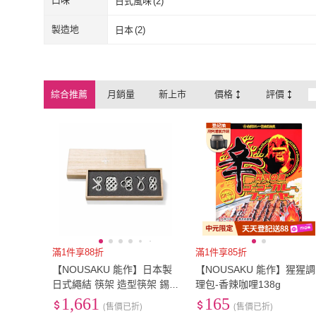
口味
日式風味
(
2
)
日式風味
(
2
)
製造地
日本
(
2
)
日本
(
2
)
綜合推薦
月銷量
新上市
價格
評價
滿1件享88折
滿1件享85折
【NOUSAKU 能作】日本製
【NOUSAKU 能作】猩猩調
日式繩結 筷架 造型筷架 錫
理包-香辣咖哩138g
製 尖端不沾桌(純錫筷架5入)
1,661
165
(售價已折)
(售價已折)