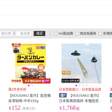
取消
~
確認
mo點加碼
商店免運券
折價
大家電安心配
大家電快配
商
低溫宅配
定期配/分次配
貨
4
及以上
3
及以上
2
及
免運券
滿1件享85折
日本原裝進口，日本製高品質
【NOUSAKU 能作】能登豬
【NOUSAKU 能作】
金澤咖哩-中辛155g
日本製黃銅風鈴-多種造型顏
色可選 ( rin 風鈴 / UFO 風
152
1,768
(售價已折)
起
鈴)