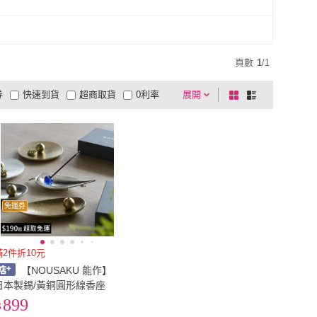
頁數
1
/
1
券
快速到貨
超商取貨
0利率
展開
棋
條
品有量
有影片
電視購物
盤
列
到付款
超商付款
5
式
式
以上
1
及以上
免運券
滿2件折10元
【NOUSAKU 能作】
日本製錫/黃銅圓形線香座
899