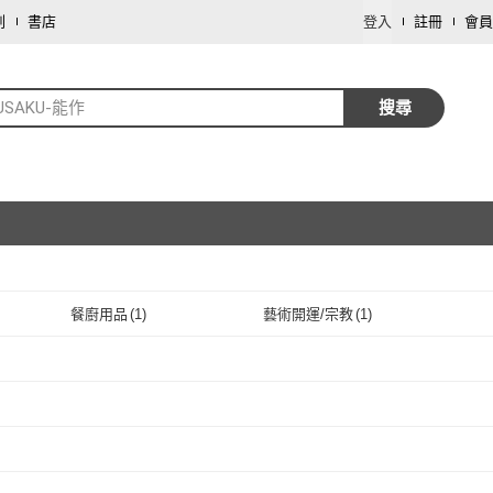
劃
書店
登入
註冊
會員
USAKU-能作
搜尋
餐廚用品
(
1
)
藝術開運/宗教
(
1
)
取消
取消
取消
取消