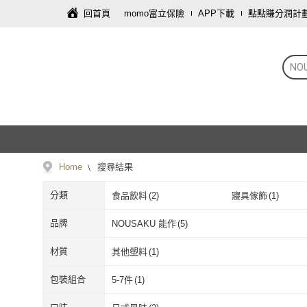
回首頁
momo富立保險
APP下載
點點賺分潤計
NO
Home
搜尋結果
分類
食品飲料
(
2
)
寢具傢飾
(
1
)
品牌
NOUSAKU 能作
(
5
)
NOUSAKU 能作
(
5
)
材質
其他塑料
(
1
)
其他塑料
(
1
)
包裝組合
5-7件
(
1
)
5-7件
(
1
)