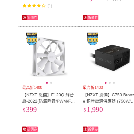
5.1/1000W)
(1)
速
折價券
速
折價券
最高折1400
最高折1400
【NZXT 恩傑】F120Q 靜音
【NZXT 恩傑】C750 Bron
扇-2022(防震靜音/PWM/FD
e 銅牌電源供應器 (750W/
B軸承/機殼風扇/電腦風扇/散
出)
399
1,990
熱風扇)
速
折價券
速
折價券