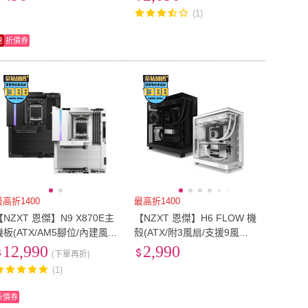
扇)
(1)
速
折價券
最高折1400
最高折1400
【NZXT 恩傑】N9 X870E主
【NZXT 恩傑】H6 FLOW 機
機板(ATX/AM5腳位/內建風
殼(ATX/附3風扇/支援9風扇/2
扇燈光控制器/WIFI 7/20+1+
年保固/電競/電腦機殼)
12,990
2,990
(下單再折)
1電相/DDR5)
(1)
折價券