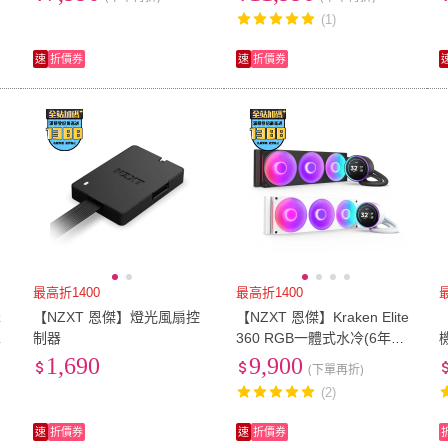
散熱器/AIO)
5.1/1500W)
(1)
速
折價券
速
折價券
最高折1400
最高折1400
z
【NZXT 恩傑】燈光風扇控
【NZXT 恩傑】Kraken Elite
直
制器
360 RGB一體式水冷(6年保
固/冷熱分艙/LCD螢幕/CPU
1,690
9,900
(下單再折)
散熱器/AIO)
(2)
速
折價券
速
折價券