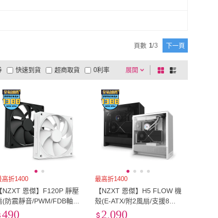
頁數
1
/
3
下一頁
券
快速到貨
超商取貨
0利率
展開
棋
條
品有量
有影片
電視購物
盤
列
到付款
超商付款
5
式
式
以上
1
及以上
最高折1400
最高折1400
【NZXT 恩傑】F120P 靜壓
【NZXT 恩傑】H5 FLOW 機
扇(防震靜音/PWM/FDB軸承/
殼(E-ATX/附2風扇/支援8風
機殼風扇/電腦風扇/散熱風
扇/2年保固/電競/電腦機殼)
490
2,090