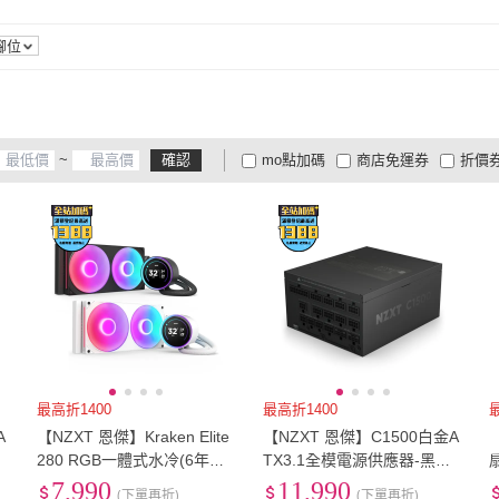
ATX
(
11
)
ATX
(
11
)
腳位
~
確認
mo點加碼
商店免運券
折價
大家電安心配
大家電快配
商
低溫宅配
定期配/分次配
貨
4
及以上
3
及以上
2
及
最高折1400
最高折1400
A
【NZXT 恩傑】Kraken Elite
【NZXT 恩傑】C1500白金A
280 RGB一體式水冷(6年保
TX3.1全模電源供應器-黑色
e
固/冷熱分艙/LCD螢幕/CPU
(全日系電容/10年保固/PCIe
7,990
11,990
(下單再折)
(下單再折)