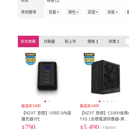
E-ATX
(
6
)
micro-ATX
(
5
)
材質
矽膠
(
1
)
E-ATX
(
6
)
micro-ATX
(
5
)
矽膠
(
1
)
其他選項
容量
顏色
認證
效能
綜合推薦
月銷量
新上市
價格
評價
最高折1400
最高折1400
【NZXT 恩傑】USB2.0內接
【NZXT 恩傑】C1000金牌
擴充器3代
TX3.1全模電源供應器-黑色
(全日系電容/10年保固/PCI
790
5,490
(下單再折)