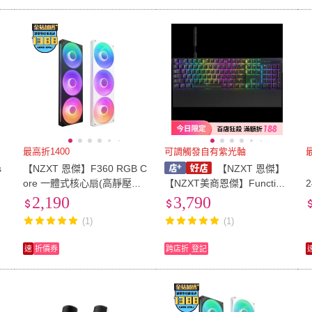
最高折1400
可調觸發自有紫光軸
s
【NZXT 恩傑】F360 RGB C
【NZXT 恩傑】
ore 一體式核心扇(高靜壓風
【NZXT美商恩傑】Function
扇/PWM控速/FDB軸承/機殼
2 機械鍵盤(白色/英刻/2年保
2,190
3,790
風扇/電腦風扇/散熱風扇)
固)
(1)
(1)
速
折價券
跨店折
登記