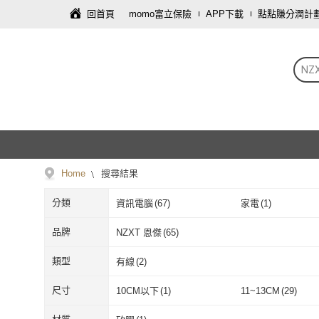
回首頁
momo富立保險
APP下載
點點賺分潤計
NZ
Home
搜尋結果
分類
資訊電腦
(
67
)
家電
(
1
)
品牌
NZXT 恩傑
(
65
)
NZXT 恩傑
(
65
)
類型
有線
(
2
)
有線
(
2
)
尺寸
10CM以下
(
1
)
11~13CM
(
29
)
10CM以下
(
1
)
11~13CM
(
29
)