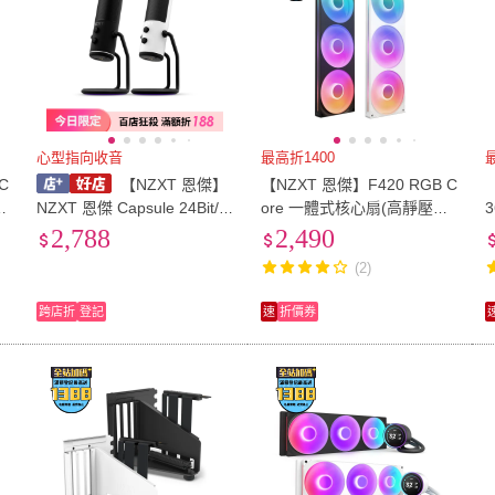
心型指向收音
最高折1400
C
【NZXT 恩傑】
【NZXT 恩傑】F420 RGB C
【
5
NZXT 恩傑 Capsule 24Bit/9
ore 一體式核心扇(高靜壓風
6K 數位麥克風 黑 白 心型指
扇/PWM控速/FDB軸承/機殼
2,788
2,490
向 即時監聽 免螺絲安裝 高
風扇/電腦風扇/散熱風扇)
器
(2)
靈敏度 降噪
跨店折
登記
速
折價券