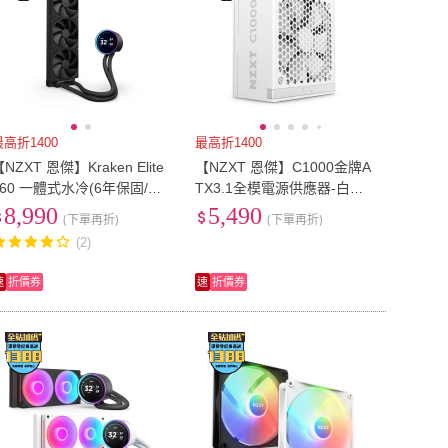
最高折1400
最高折1400
NZXT 恩傑】Kraken Elite
【NZXT 恩傑】C1000金牌A
360 一體式水冷(6年保固/冷
TX3.1全模電源供應器-白色
熱分艙/LCD螢幕/CPU散熱
(全日系電容/10年保固/PCIe
8,990
5,490
(下單再折)
(下單再折)
/AIO)
5.1/1000W)
(2)
速
折價券
速
折價券