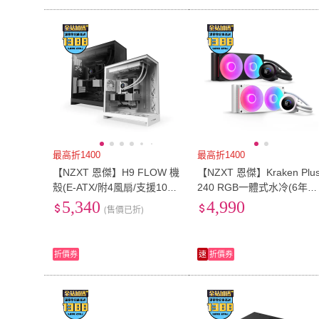
最高折1400
最高折1400
【NZXT 恩傑】H9 FLOW 機
【NZXT 恩傑】Kraken Plu
殼(E-ATX/附4風扇/支援10風
240 RGB一體式水冷(6年保
扇/2年保固/電競/電腦機殼)
固/冷熱分艙/LCD螢幕/CPU
5,340
4,990
(售價已折)
散熱器/AIO)
折價券
速
折價券