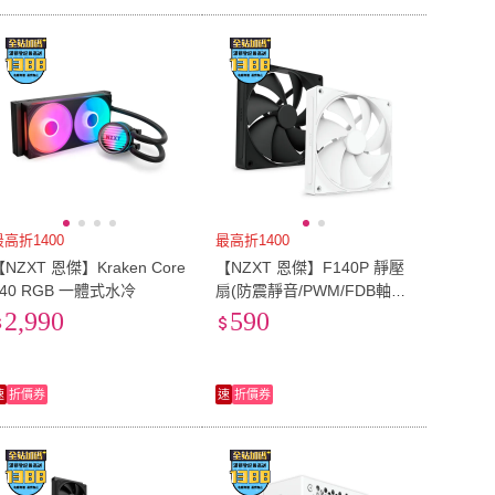
最高折1400
最高折1400
【NZXT 恩傑】Kraken Core
【NZXT 恩傑】F140P 靜壓
240 RGB 一體式水冷
扇(防震靜音/PWM/FDB軸承/
機殼風扇/電腦風扇/散熱風
2,990
590
扇)
速
折價券
速
折價券