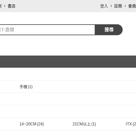
劃
書店
登入
註冊
會員
XT-恩傑
搜尋
手機
(
1
)
取消
取消
取消
14~20CM
(
24
)
21CM以上
(
1
)
ITX
(
2
取消
14~20CM
(
24
)
21CM以上
(
1
)