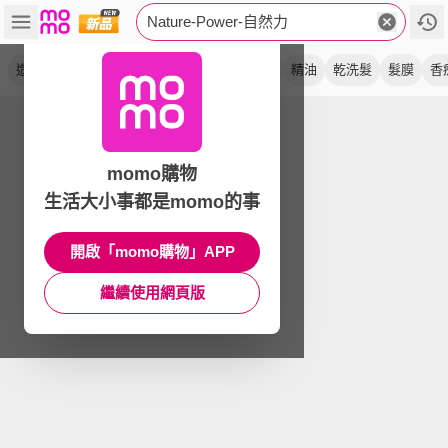
Nature-Power-自然力
造型品
洗髮露
洗髮精
淺色調
潤髮素
精油
乾洗髮
髮膜
香
momo購物
生活大小事都是momo的事
開啟「momo購物」APP
繼續使用網頁版