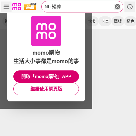
Nb-短褲
運動褲
美規
黑色
nb dry
跑褲
慢跑
快乾
卡其
亞版
綠色
momo購物
生活大小事都是momo的事
開啟「momo購物」APP
繼續使用網頁版