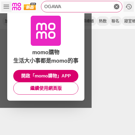
OGAWA
加熱
帳篷
dome型
雙享足
apollon
單峰帳
熱敷
聯名
寢室
momo購物
生活大小事都是momo的事
開啟「momo購物」APP
繼續使用網頁版