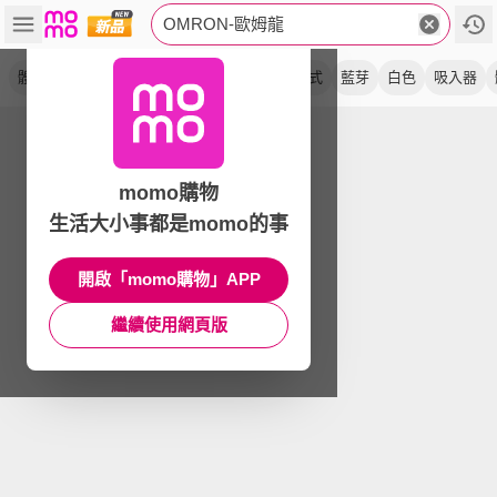
OMRON-歐姆龍
體脂計
推薦
含接頭
藍牙
體重計
軟式
藍芽
白色
吸入器
momo購物
生活大小事都是momo的事
開啟「momo購物」APP
繼續使用網頁版