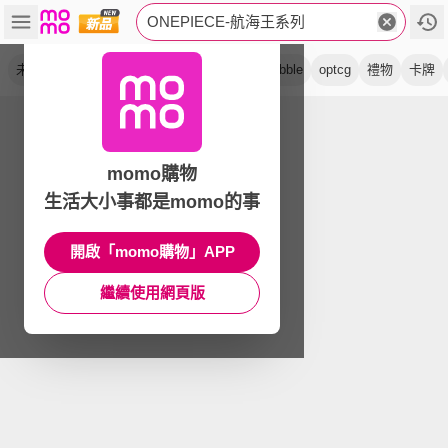
ONEPIECE-航海王系列
未拆封
海賊王
積木
公仔
電傳蟲
dobble
optcg
禮物
卡牌
momo購物
生活大小事都是momo的事
開啟「momo購物」APP
繼續使用網頁版