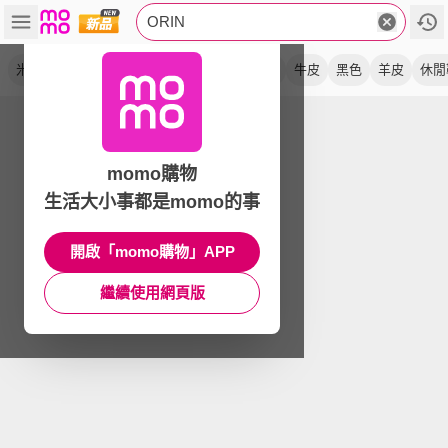
ORIN
米色
馬銜釦
真皮
尖頭
中跟鞋
厚底
牛皮
黑色
羊皮
休閒
momo購物
生活大小事都是momo的事
開啟「momo購物」APP
繼續使用網頁版