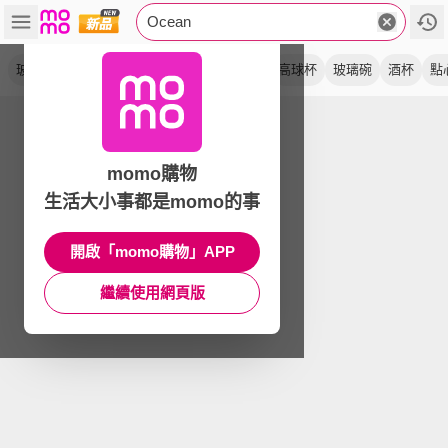
Ocean
玻璃杯
果汁杯
水杯
飲料杯
刻度杯
高球杯
玻璃碗
酒杯
點
momo購物
生活大小事都是momo的事
開啟「momo購物」APP
繼續使用網頁版