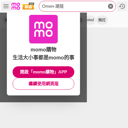
Omen-潮競
筆電
究極黑
電競ai
輕薄
獨顯
幻影白
oled
觸控
momo購物
生活大小事都是momo的事
開啟「momo購物」APP
繼續使用網頁版