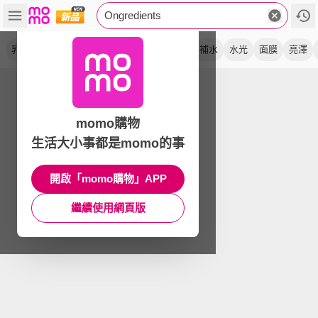
Ongredients
乳液
妝前乳
滋潤
保濕
噴霧
鎮靜
補水
水光
面膜
亮澤
momo購物
生活大小事都是momo的事
開啟「momo購物」APP
繼續使用網頁版