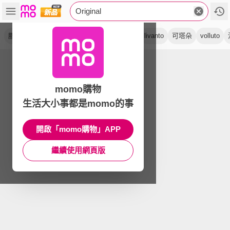
Original
膠囊
咖啡
牛奶
系列
溫和
莉梵朵
livanto
可塔朵
volluto
momo購物
生活大小事都是momo的事
開啟「momo購物」APP
繼續使用網頁版