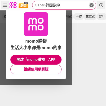
Osner-韓國歐紳
掛燙機
珍珠白
蒸氣
黑白紫
首款
吸附式
手持
充電式
熨斗
momo購物
生活大小事都是momo的事
開啟「momo購物」APP
繼續使用網頁版