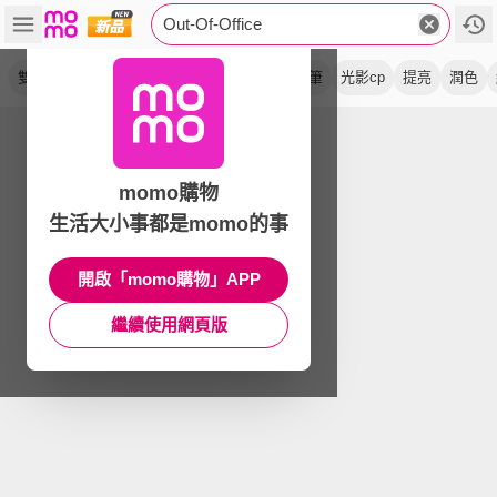
Out-Of-Office
雙頭
修容
高光
腮紅筆
腮紅棒
唇線筆
光影cp
提亮
潤色
momo購物
生活大小事都是momo的事
開啟「momo購物」APP
繼續使用網頁版