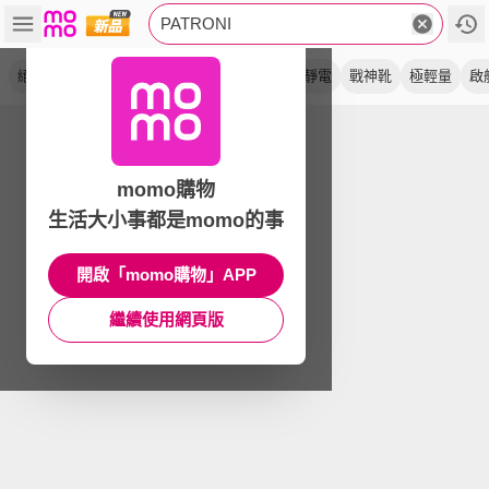
PATRONI
絕緣
安全鞋
快旋鈕
工作鞋
防水
抗靜電
戰神靴
極輕量
啟
momo購物
生活大小事都是momo的事
開啟「momo購物」APP
繼續使用網頁版