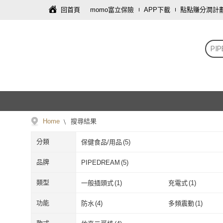
回首頁
momo富立保險
APP下載
點點賺分潤計
PI
Home
搜尋結果
分類
保健食品/用品
(
5
)
品牌
PIPEDREAM
(
5
)
PIPEDREAM
(
5
)
類型
一般插頭式
(
1
)
充電式
(
1
)
一般插頭式
(
1
)
充電式
(
1
)
功能
防水
(
4
)
多頻震動
(
1
)
防水
(
4
)
多頻震動
(
1
)