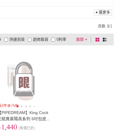
選更多
頁數
1
/
1
券
快速到貨
超商取貨
0利率
展開
棋
條
品有量
有影片
電視購物
盤
列
到付款
超商付款
5
式
式
以上
1
及以上
滿1件享75折
PIPEDREAM】King Cock
天賦異稟陽具系列 6吋包皮
粗肥糯米腸 擬真包莖陽具(擬
1,440
(售價已折)
真陽具)