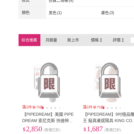
款式
仿真二哥棒
(
4
)
仿真二哥棒
(
4
)
顏色
黑色
(
1
)
膚色
(
3
)
黑色
(
1
)
膚色
(
3
)
綜合推薦
月銷量
新上市
價格
評價
滿1件享75折
滿1件享75折
【PIPEDREAM】美國 PIPE
【PIPEDREAM】9吋極品
DREAM 索尼克斯 快速伸縮
王 擬真膚感陽具 KING CO
抽插陽具按摩棒 SONIX THR
K 9 享受深入超猛撞擊感(假
2,850
1,687
(售價已折)
(售價已折)
USTER(體內體外雙管齊下按
陽具.情趣用品.DILDO.假屌