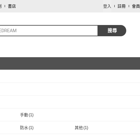
劃
書店
登入
註冊
會員
PEDREAM
搜尋
取消
取消
手動
(
1
)
取消
手動
(
1
)
防水
(
1
)
其他
(
1
)
取消
防水
(
1
)
其他
(
1
)