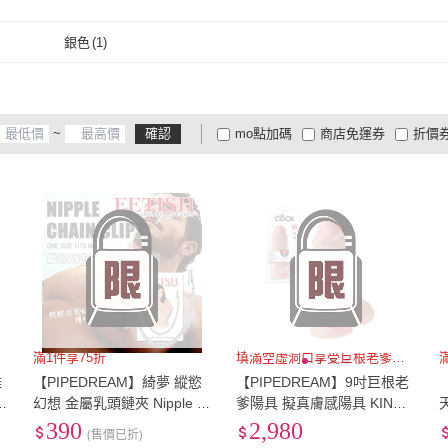
取消
銀色
(
1
)
銀色
(
1
)
~
確認
mo點加碼
商店免運券
折價
大家電安心配
大家電快配
商
低溫宅配
定期配/分次配
貨
4
及以上
3
及以上
2
及
滿1件享75折
填滿空虛洞口享受巨根老爹滿滿
雕
【PIPEDREAM】綺夢 縱慾
【PIPEDREAM】9吋巨根老
【
C
幻想 金屬乳頭鏈夾 Nipple C
爹陽具 擬真膚感陽具 KING
hain Clamps(BDSM 乳首玩
COCK 9 CHUBBY COCK(假
390
2,980
(售價已折)
)
樂)
屌 陽具 假老二)