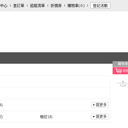
中心
查訂單
追蹤清單
折價券
購物車
登記活動
(
0
)
購物車
TOP
選更多
4
)
鑰匙
(
4
)
選更多
2
)
觸控
(
4
)
通話
(
2
)
觸控
(
4
)