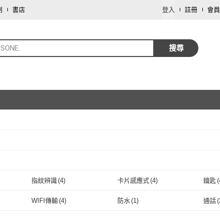
劃
書店
登入
註冊
會員
USONE
搜尋
取消
取消
指紋辨識
(
4
)
卡片感應式
(
4
)
鑰匙
(
取消
指紋辨識
(
4
)
卡片感應式
(
4
)
WIFI傳輸
(
4
)
防水
(
1
)
通話
(
WIFI傳輸
(
4
)
防水
(
1
)