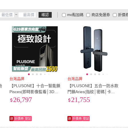
無線搖控
(
1
)
場景模式
(
2
)
無線搖控
(
1
)
場景模式
(
2
)
~
確認
mo點加碼
商店免運券
折價
大家電安心配
大家電快配
商
低溫宅配
定期配/分次配
貨
4
及以上
3
及以上
2
及
台灣品牌
台灣品牌
動
【PLUSONE】十合一智能鎖
【PLUSONE】五合一防水款
指
Pisces(即時影像監看│3D人
門鎖Aries(指紋│密碼│卡片│
臉│指紋│密碼│卡片│鑰匙│I
鑰匙│APP│遠端│IOT/附基
26,797
21,755
OT/附基本安裝)
本安裝)
速
折價券
登記
速
折價券
登記