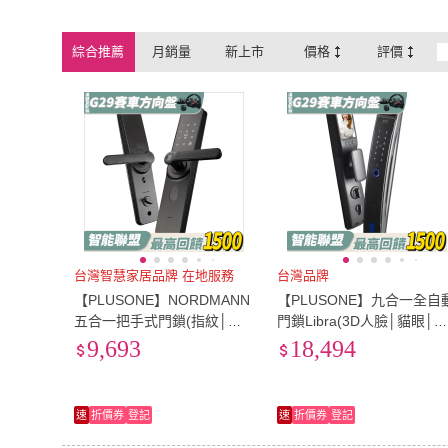
視訊
(
1
)
智慧聯網
(
4
)
視訊
(
1
)
智慧聯網
(
4
)
綜合推薦
月銷量
新上市
價格
評價
台灣智慧家居品牌 在地服務
台灣品牌
【PLUSONE】NORDMANN
【PLUSONE】九合一全自
五合一把手式門鎖(指紋│密
門鎖Libra(3D人臉│貓眼│
碼│卡片│鑰匙│APP遠端/附
紋│密碼│卡片│鑰匙│APP│
9,693
18,494
基本安裝)
遠端│IOT/附基本安裝)
速
折價券
登記
速
折價券
登記