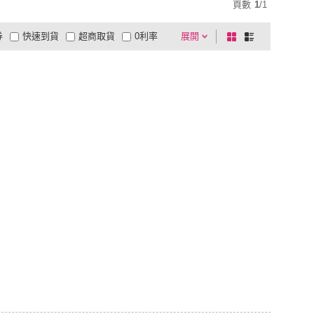
頁數
1
/
1
券
快速到貨
超商取貨
0利率
展開
棋
條
品有量
有影片
電視購物
盤
列
到付款
超商付款
5
式
式
以上
1
及以上