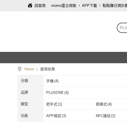
回首頁
momo富立保險
APP下載
點點賺分潤計
PL
Home
搜尋結果
分類
手機
(
4
)
品牌
PLUSONE
(
4
)
PLUSONE
(
4
)
類型
把手式
(
1
)
密碼式
(
4
)
把手式
(
1
)
密碼式
(
4
)
功能
APP搖控
(
3
)
NFC連結
(
2
)
APP搖控
(
3
)
NFC連結
(
2
)