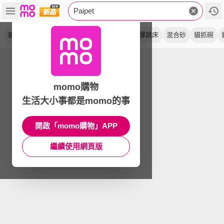
Paipet
貓抓屋
貓抓板
貓砂
豆腐砂
木薯砂
彈跳床
混合砂
貓抓碗
momo購物
生活大小事都是momo的事
開啟「momo購物」APP
繼續使用網頁版