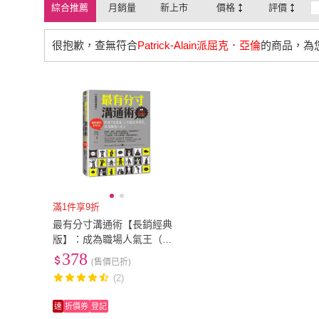
綜合推薦
月銷量
新上市
價格
評價
很抱歉，查無符合
Patrick-Alain派屈克．亞倫
的商品，為
滿1件享9折
最有分寸溝通術【長銷經典
版】：成為職場人氣王（老
中老外都能通）
378
(售價已折)
(2)
速
折價券
登記