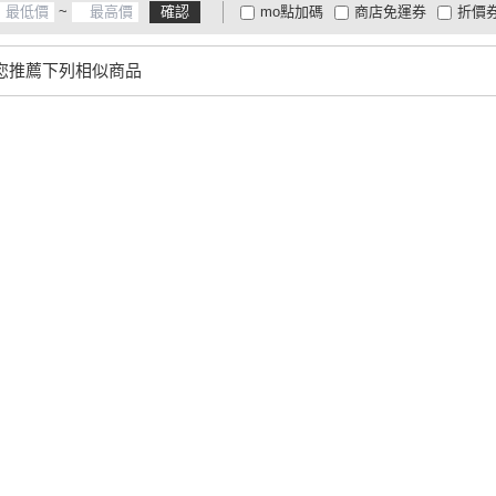
~
確認
mo點加碼
商店免運券
折價
大家電安心配
大家電快配
商
低溫宅配
定期配/分次配
貨
您推薦下列相似商品
4
及以上
3
及以上
2
及