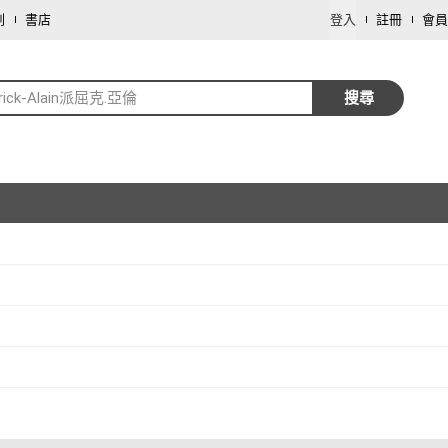
劃
書店
登入
註冊
會員
trick-Alain派屈克.亞倫
搜尋
取消
取消