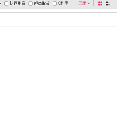
券
快速到貨
超商取貨
0利率
展開
棋
條
品有量
有影片
電視購物
盤
列
到付款
超商付款
5
式
式
以上
1
及以上