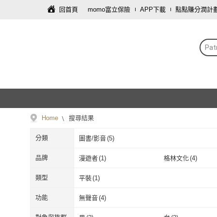
回首頁
momo富立保險
APP下載
點點賺分潤計
Pat
Home
搜尋結果
分類
圖書/影音
(
5
)
品牌
漫遊者
(
1
)
格林文化
(
4
)
漫遊者
(
1
)
格林文化
(
4
)
類型
平裝
(
1
)
平裝
(
1
)
功能
無聲音
(
4
)
無聲音
(
4
)