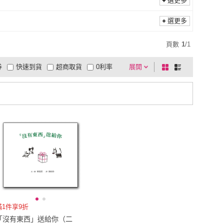
選更多
選更多
頁數
1
/
1
券
快速到貨
超商取貨
0利率
展開
棋
條
品有量
有影片
電視購物
盤
列
到付款
超商付款
5
式
式
以上
1
及以上
滿1件享9折
「沒有東西」送給你（二