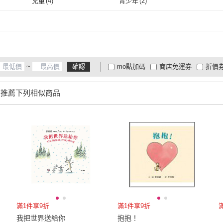
兒童
(
4
)
青少年
(
2
)
取消
兒童
(
4
)
青少年
(
2
)
~
確認
mo點加碼
商店免運券
折價
大家電安心配
大家電快配
商
低溫宅配
定期配/分次配
貨
您推薦下列相似商品
4
及以上
3
及以上
2
及
滿1件享9折
滿1件享9折
我把世界送給你
抱抱！