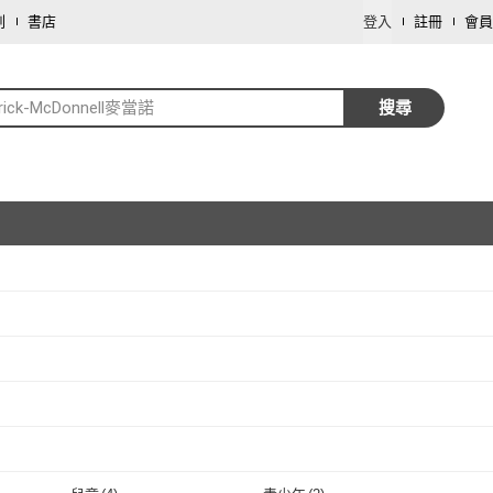
劃
書店
登入
註冊
會員
rick-McDonnell麥當諾
搜尋
取消
取消
取消
取消