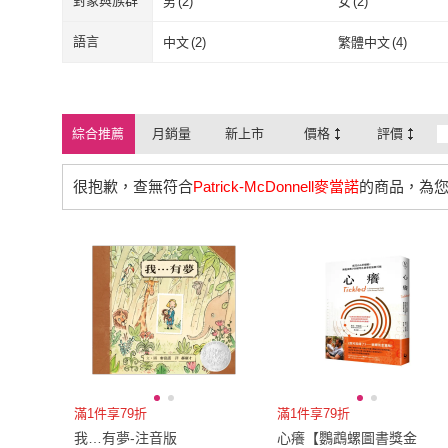
對象與族群
男
(
2
)
女
(
2
)
男
(
2
)
女
(
2
)
語言
中文
(
2
)
繁體中文
(
4
)
中文
(
2
)
繁體中文
(
4
)
綜合推薦
月銷量
新上市
價格
評價
很抱歉，查無符合
Patrick-McDonnell麥當諾
的商品，為
滿1件享79折
滿1件享79折
我…有夢-注音版
心癢【鸚鵡螺圖書獎金