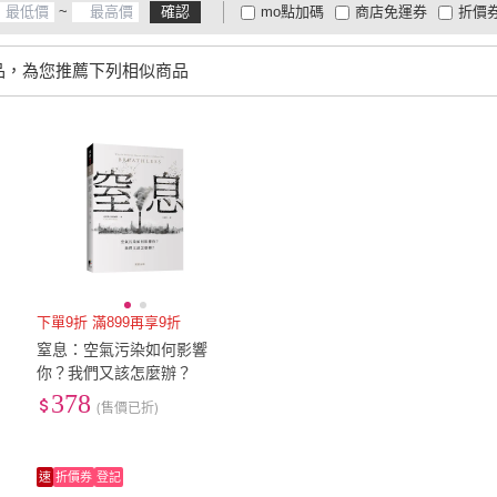
~
確認
mo點加碼
商店免運券
折價
大家電安心配
大家電快配
商
低溫宅配
定期配/分次配
貨
品，為您推薦下列相似商品
4
及以上
3
及以上
2
及
下單9折 滿899再享9折
窒息：空氣污染如何影響
你？我們又該怎麼辦？
378
(售價已折)
速
折價券
登記