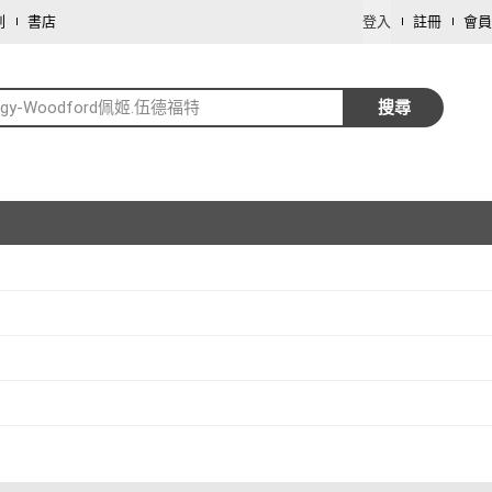
劃
書店
登入
註冊
會員
ggy-Woodford佩姬.伍德福特
搜尋
取消
取消