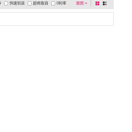
券
快速到貨
超商取貨
0利率
展開
棋
條
品有量
有影片
電視購物
盤
列
到付款
超商付款
5
式
式
以上
1
及以上