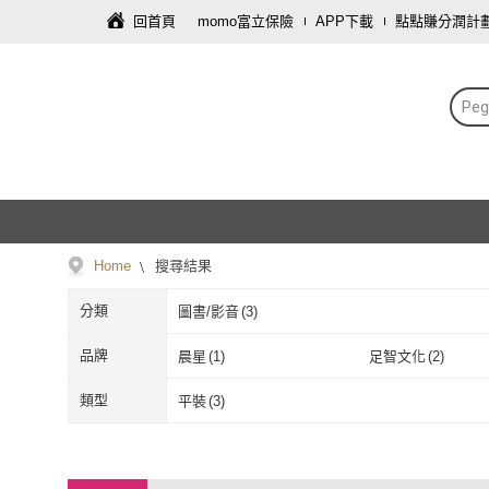
回首頁
momo富立保險
APP下載
點點賺分潤計
Pe
Home
搜尋結果
分類
圖書/影音
(
3
)
品牌
晨星
(
1
)
足智文化
(
2
)
晨星
(
1
)
足智文化
(
2
)
類型
平裝
(
3
)
平裝
(
3
)