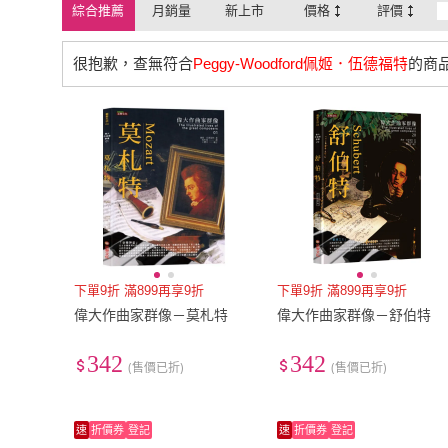
綜合推薦
月銷量
新上市
價格
評價
很抱歉，查無符合
Peggy-Woodford佩姬．伍德福特
的商
下單9折 滿899再享9折
下單9折 滿899再享9折
偉大作曲家群像－莫札特
偉大作曲家群像－舒伯特
342
342
(售價已折)
(售價已折)
速
折價券
登記
速
折價券
登記