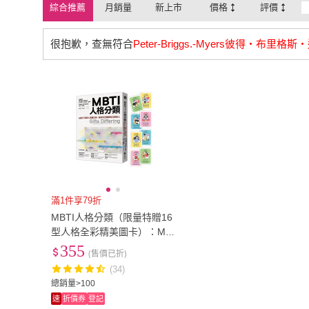
綜合推薦
月銷量
新上市
價格
評價
很抱歉，查無符合
Peter-Briggs.-Myers彼得‧布里格
滿1件享79折
MBTI人格分類（限量特贈16
型人格全彩精美圖卡）：MB
TI創發人原著正典 使你真正
355
(售價已折)
瞭解自己與他人
(34)
總銷量>100
速
折價券
登記