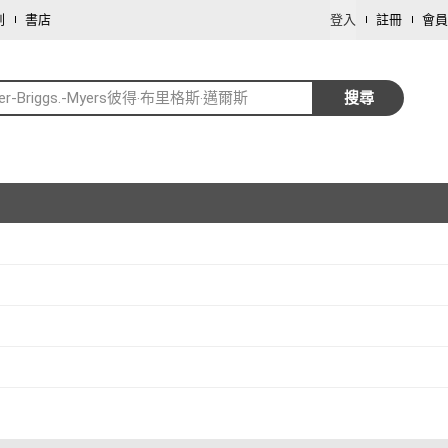
劃
書店
登入
註冊
會員
ter-Briggs.-Myers彼得‧布里格斯‧邁爾斯
搜尋
取消
取消