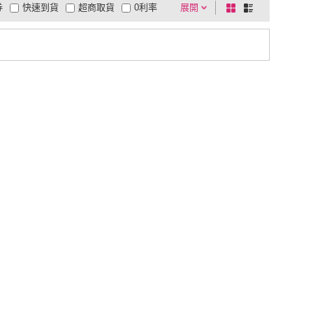
券
快速到貨
超商取貨
0利率
展開
棋
條
品有量
有影片
電視購物
盤
列
到付款
超商付款
5
式
式
以上
1
及以上