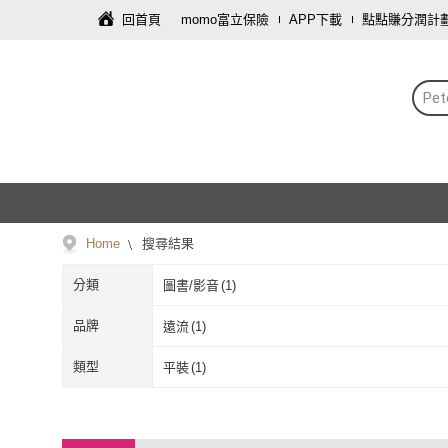
回首頁
momo富立保險
APP下載
點點賺分潤計
Pe
Home
搜尋結果
分類
圖書/影音
(
1
)
品牌
遠流
(
1
)
遠流
(
1
)
類型
平裝
(
1
)
平裝
(
1
)