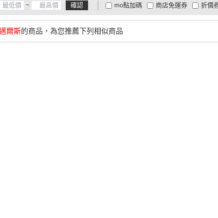
~
確認
mo點加碼
商店免運券
折價
大家電安心配
大家電快配
商
低溫宅配
定期配/分次配
貨
斯‧邁爾斯
的商品，為您推薦下列相似商品
4
及以上
3
及以上
2
及