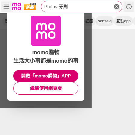
Philips-牙刷
音波
曙光金
抗敏pro
小彩刷
皓月白
護齦
senseiq
互動app
momo購物
生活大小事都是momo的事
開啟「momo購物」APP
繼續使用網頁版