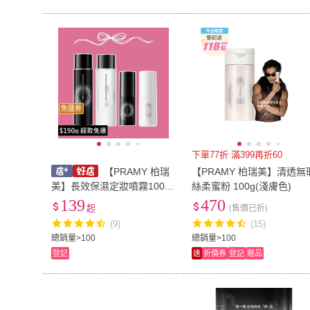
免運券
下單77折 滿399再折60
【PRAMY 柏瑞
【PRAMY 柏瑞美】清透無
美】長效保濕定妝噴霧100m
絲柔蜜粉 100g(淺膚色)
l/30ml 油皮乾皮
139
470
起
(售價已折)
(9)
(15)
總銷量>100
總銷量>100
登記
速
折價券
登記
贈品