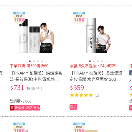
下單77折 滿399再折60
妝容持久不脫妝，24小時不暈染
瑕
【PRAMY 柏瑞美】烘焙定妝
【PRAMY 柏瑞美】長效保濕
法-長效保濕(中性/混乾性膚
定妝噴霧 水光亮面款 100ml
質+自然和白皙膚色)
- (新包裝)
731
359
(售價已折)
(1)
總銷量>3,000
登記
速
折價券
登記
贈品