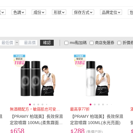
度
色調
成份
形狀
保存方式
品牌定位
~
確認
mo點加碼
商店免運券
折價
大家電安心配
大家電快配
商
低溫宅配
定期配/分次配
貨
4
及以上
3
及以上
2
及
無酒精配方，敏弱肌也可安心使用
最高享77折
濕
【PRAMY 柏瑞美】長效保濕
【PRAMY 柏瑞美】長效保濕
定妝噴霧 100ML(柔焦霧面2
定妝噴霧 100ML(水光亮面)
入組)
658
288
(售價已折)