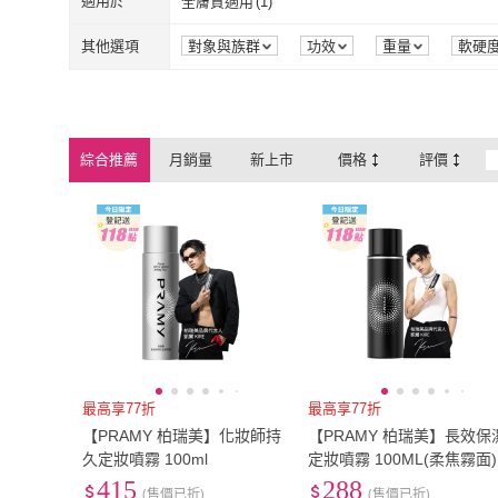
適用於
全膚質適用
(
1
)
全膚質適用
(
1
)
其他選項
對象與族群
功效
重量
軟硬
綜合推薦
月銷量
新上市
價格
評價
最高享77折
最高享77折
【PRAMY 柏瑞美】化妝師持
【PRAMY 柏瑞美】長效保
久定妝噴霧 100ml
定妝噴霧 100ML(柔焦霧面)
415
288
(售價已折)
(售價已折)