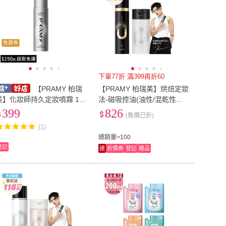
免運券
下單77折 滿399再折60
【PRAMY 柏瑞
【PRAMY 柏瑞美】烘焙定妝
美】化妝師持久定妝噴霧 10
法-磁吸控油(油性/混乾性膚
ml
質+自然和白皙膚色)
399
826
(售價已折)
(1)
總銷量>100
登記
速
折價券
登記
贈品