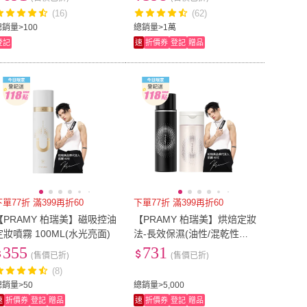
用/全齡狗貓)
(16)
(62)
總銷量>100
總銷量>1萬
登記
速
折價券
登記
贈品
下單77折 滿399再折60
下單77折 滿399再折60
【PRAMY 柏瑞美】磁吸控油
【PRAMY 柏瑞美】烘焙定妝
定妝噴霧 100ML(水光亮面)
法-長效保濕(油性/混乾性膚
質+偏黃和偏深膚色)
355
731
(售價已折)
(售價已折)
(8)
總銷量>50
總銷量>5,000
速
折價券
登記
贈品
速
折價券
登記
贈品