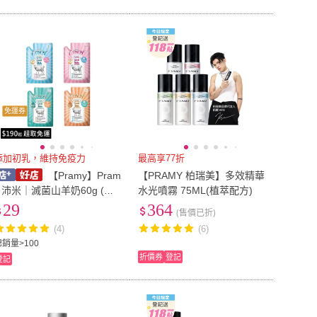
免運券
添加初乳，維持免疫力
最高享77折
【Pramy】Pram
【PRAMY 柏瑞美】多效精華
y 沛米｜滅菌山羊奶60g (寵
水光噴霧 75ML(植萃配方)
物羊奶 初乳 犬貓適用)
29
364
(售價已折)
(4)
(6)
總銷量>100
折價券
登記
登記