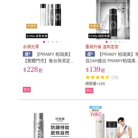
免運券
免運券
水潤光澤
重磅升級 溫和定妝
【PRAMY 柏瑞美】
【PRAMY 柏瑞美】
【實體門市】後台保濕定妝
貨24H速出 PRAMY柏瑞美
噴霧
定妝噴霧 持久定妝控油防
228
139
起
起
防汗不脫妝 台灣總代發貨(
(33)
妝噴霧/持久定妝/不易脫妝)
總銷量>100
登記
登記