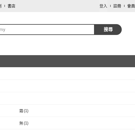
劃
書店
登入
註冊
會員
amy
搜尋
取消
取消
霜
(
1
)
取消
霜
(
1
)
無
(
1
)
取消
無
(
1
)