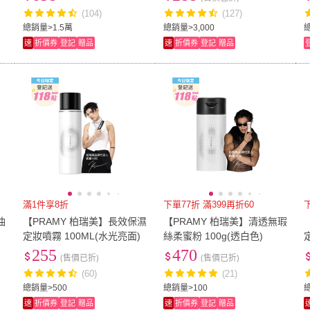
(104)
(127)
總銷量>1.5萬
總銷量>3,000
速
折價券
登記
贈品
速
折價券
登記
贈品
滿1件享8折
下單77折 滿399再折60
油
【PRAMY 柏瑞美】長效保濕
【PRAMY 柏瑞美】清透無瑕
定妝噴霧 100ML(水光亮面)
絲柔蜜粉 100g(透白色)
255
470
(售價已折)
(售價已折)
(60)
(21)
總銷量>500
總銷量>100
速
折價券
登記
贈品
速
折價券
登記
贈品