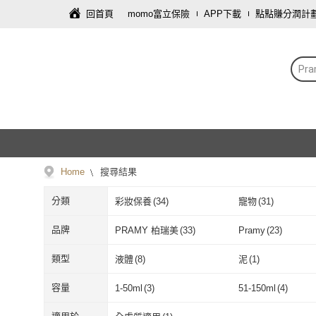
回首頁
momo富立保險
APP下載
點點賺分潤計
Pr
Home
搜尋結果
分類
彩妝保養
(
34
)
寵物
(
31
)
品牌
PRAMY 柏瑞美
(
33
)
Pramy
(
23
)
PRAMY 柏瑞美
(
33
)
Pramy
(
23
)
類型
液體
(
8
)
泥
(
1
)
液體
(
8
)
泥
(
1
)
容量
1-50ml
(
3
)
51-150ml
(
4
)
1-50ml
(
3
)
51-150ml
(
4
)