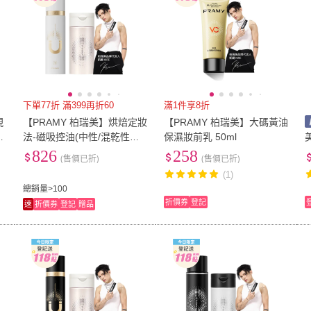
下單77折 滿399再折60
滿1件享8折
現
【PRAMY 柏瑞美】烘焙定妝
【PRAMY 柏瑞美】大碼黃油
法-磁吸控油(中性/混乾性膚
保濕妝前乳 50ml
水
質+偏黃和偏深膚色)
0
826
258
(售價已折)
(售價已折)
定
(1)
總銷量>100
折價券
登記
速
折價券
登記
贈品