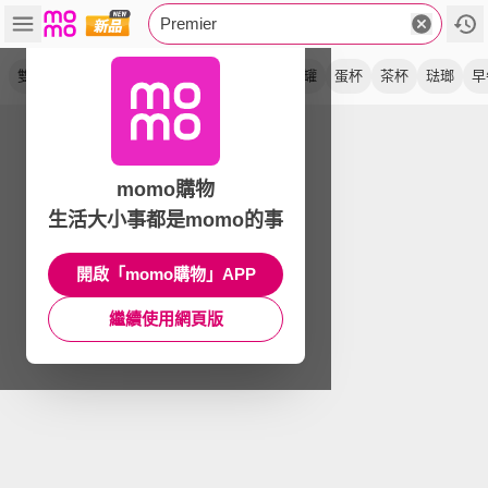
Premier
雙柄
陶製
瀝水盆
杯墊
餐具桶
收納罐
蛋杯
茶杯
琺瑯
早
momo購物
生活大小事都是momo的事
開啟「momo購物」APP
繼續使用網頁版