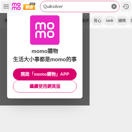
Quiksilver
衝浪褲
t 恤
黑色
綠色
白色
短袖
衝評
背心
tank
鋪棉
momo購物
生活大小事都是momo的事
開啟「momo購物」APP
繼續使用網頁版