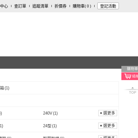
中心
查訂單
追蹤清單
折價券
購物車
登記活動
(
0
)
購物車
/箱
(
1
)
TOP
選更多
4
)
240V
(
1
)
12V
(
4
)
240V
(
1
)
選更多
1
)
24型
(
1
)
23型
(
1
)
24型
(
1
)