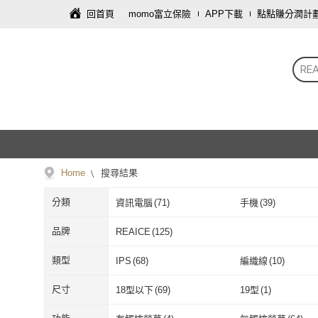
回首頁
momo富立保險
APP下載
點點賺分潤計
REA
Home
搜尋結果
分類
資訊電腦
(
71
)
手機
(
39
)
品牌
REAICE
(
125
)
REAICE
(
125
)
類型
IPS
(
68
)
編織線
(
10
)
IPS
(
68
)
編織線
(
10
)
110V轉220V
(
1
)
桌面
(
6
)
尺寸
18型以下
(
69
)
19型
(
1
)
110V轉220V
(
1
)
桌面
(
6
)
18型以下
(
69
)
19型
(
1
)