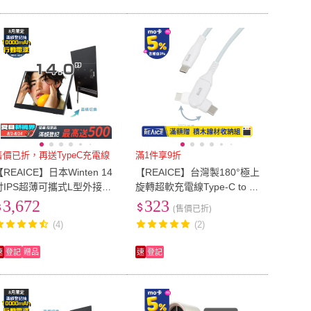
售價已折，再送TypeC充電線
滿1件享9折
【REAICE】日本Winten 14
【REAICE】台灣製180°極上
吋IPS超薄可攜式L型外接螢
旋轉超軟充電線Type-C to Ty
幕(Switch可攜式螢幕/移動
pe-C 1.5m(Android/i15以上
3,672
323
(售價已折)
式/內建支架/HDMI/Type-C)
系列適用/MIT台灣製造)
(4)
(2)
速
登記
贈品
速
登記