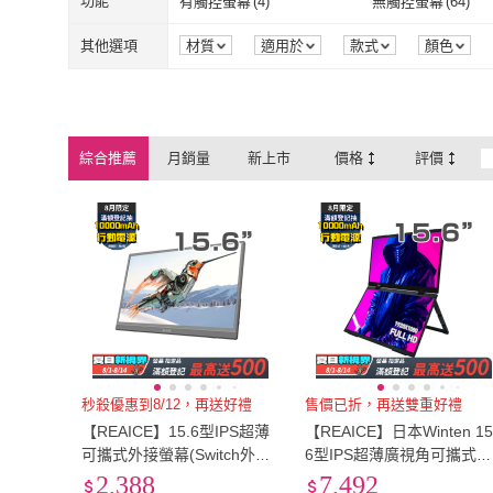
1米~2米
(
12
)
60CM以下
(
6
)
功能
有觸控螢幕
(
4
)
無觸控螢幕
(
64
)
1米~2米
(
12
)
60CM以下
(
6
)
有觸控螢幕
(
4
)
無觸控螢幕
(
6
藍芽遙控
(
1
)
無線搖控
(
1
)
其他選項
材質
適用於
款式
顏色
藍芽遙控
(
1
)
無線搖控
(
1
)
綜合推薦
月銷量
新上市
價格
評價
秒殺優惠到8/12，再送好禮
售價已折，再送雙重好禮
【REAICE】15.6型IPS超薄
【REAICE】日本Winten 15
可攜式外接螢幕(Switch外接
6型IPS超薄廣視角可攜式雙
螢幕/Type-C/可攜式螢幕/攜
屏螢幕(Switch可攜式螢幕/
2,388
7,492