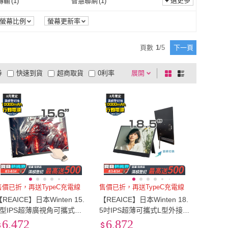
選更多
I傳輸
(
1
)
智慧聯網
(
1
)
WIFI傳輸
(
1
)
智慧聯網
(
1
)
螢幕比例
螢幕更新率
頁數
1
/
5
下一頁
券
快速到貨
超商取貨
0利率
展開
棋
條
品有量
有影片
電視購物
盤
列
到付款
超商付款
5
式
式
以上
1
及以上
售價已折，再送TypeC充電線
售價已折，再送TypeC充電線
【REAICE】日本Winten 15.
【REAICE】日本Winten 18.
6型IPS超薄廣視角可攜式觸
5吋IPS超薄可攜式L型外接螢
控螢幕(Switch外接螢幕/Type
幕(Switch可攜式螢幕/移動
6,472
6,872