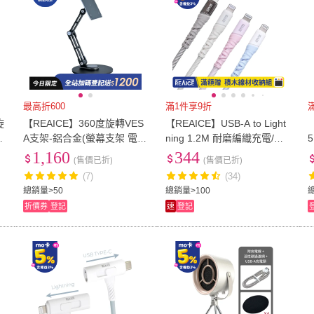
最高折600
滿1件享9折
旋
【REAICE】360度旋轉VES
【REAICE】USB-A to Light
強
A支架-鋁合金(螢幕支架 電腦
ning 1.2M 耐磨編織充電/傳
支架 展示架 可攜式 屏幕支
輸線 MFI認證(蘋果iPhone/iP
1,160
344
(售價已折)
(售價已折)
架 旋轉支架 立架)
ad/平板適用)
D
(7)
(34)
總銷量>50
總銷量>100
折價券
登記
速
登記