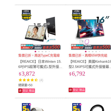
售價已折，再送TypeC充電線
售價已折，再贈65W快充組
【REAICE】日本Winten 15.
【REAICE】美國Kinhank1
6吋IPS超薄可攜式L型外接螢
型2.5KIPS可攜式外接螢幕(
幕(Switch可攜式螢幕/移動
witch/可攜式螢幕/移動式顯
3,872
6,792
式/FHD/HDMI/Type-C)
示器/外接式)
(4)
總銷量>50
速
登記
贈品
速
登記
贈品