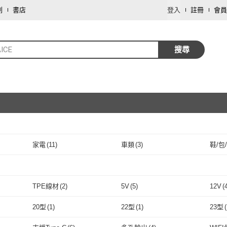
劃
書店
登入
註冊
會員
ICE
搜尋
家電
(
11
)
車類
(
3
)
鞋/包
取消
取消
TPE線材
(
2
)
5V
(
5
)
12V
(
取消
TPE線材
(
2
)
5V
(
5
)
20型
(
1
)
22型
(
1
)
23型
(
取消
20型
(
1
)
22型
(
1
)