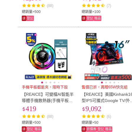
帶式電腦螢幕)
HD/移動式/HDMI/Type-C)
(88)
(7)
總銷量>500
總銷量>100
速
登記
速
登記
贈品
手機平板都能夾，限時下殺
售價已折，再贈65W快充組
【REAICE】可變檔AI智能半
【REAICE】美國Kinhank1
導體手機散熱器(手機平板降
型IPS可攜式Google TV/外
溫神器/吃雞神器/冷卻器/製
螢幕-K16Pro(Switch/移動
419
9,092
冷器)
顯示器/遙控器/智慧聯網)
(88)
(6)
總銷量>500
總銷量>50
速
登記
贈品
速
折價券
登記
贈品