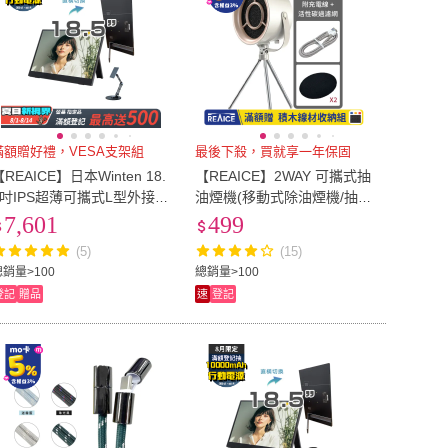
滿額贈好禮，VESA支架組
最後下殺，買就享一年保固
【REAICE】日本Winten 18.
【REAICE】2WAY 可攜式抽
5吋IPS超薄可攜式L型外接螢
油煙機(移動式除油煙機/抽油
幕-VESA支架組(Switch/FH
煙機/露營租屋必備)
7,601
499
/移動式/HDMI/Type-C)
(5)
(15)
總銷量>100
總銷量>100
登記
贈品
速
登記