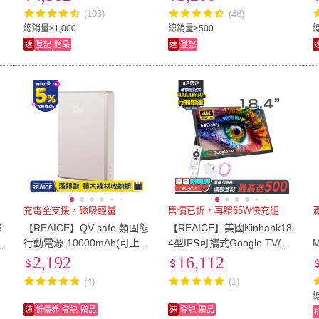
可攜式螢幕/攜帶式電腦螢幕)
式螢幕/攜帶式電腦螢幕)
(103)
(48)
總銷量>1,000
總銷量>500
速
登記
贈品
速
登記
充電全支援，磁吸輕量
售價已折，再贈65W快充組
6
【REAICE】QV safe 類固態
【REAICE】美國Kinhank18.
接
行動電源-10000mAh(可上飛
4型IPS可攜式Google TV/外
式
機/超薄磁吸/MagSafe/AirPo
接螢幕(Switch可攜式螢幕/移
2,192
16,112
ds/Watch)
動顯示器/遙控器/智慧聯網)
(4)
(1)
速
折價券
登記
贈品
速
登記
贈品