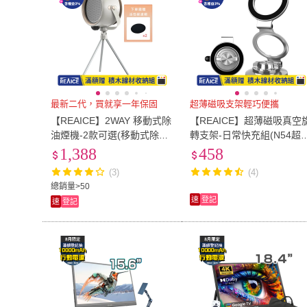
最新二代，買就享一年保固
超薄磁吸支架輕巧便攜
【REAICE】2WAY 移動式除
【REAICE】超薄磁吸真空
油煙機-2款可選(移動式除油
轉支架-日常快充組(N54超
煙機/抽油煙機/露營租屋必
磁吸 鋁合金設計 手機支架
1,388
458
備)
車用支架)
(3)
(4)
總銷量>50
速
登記
速
登記