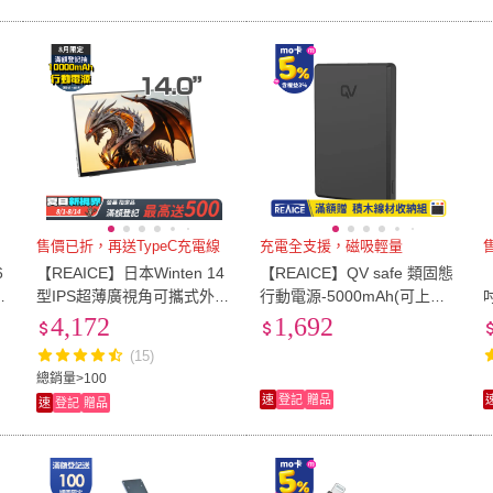
售價已折，再送TypeC充電線
充電全支援，磁吸輕量
6
【REAICE】日本Winten 14
【REAICE】QV safe 類固態
S
型IPS超薄廣視角可攜式外接
行動電源-5000mAh(可上飛
螢幕(Switch外接螢幕/Type-
機/超薄磁吸/MagSafe/AirPo
4,172
1,692
C/攜帶式電腦螢幕)
ds/Watch)
(15)
總銷量>100
速
登記
贈品
速
登記
贈品