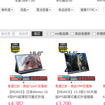
4吋~4.4吋
(
5
)
支援Type C
(
6
)
多孔輸出
(
4
)
WIF
4吋~4.4吋
(
5
)
4
)
支援Type C
(
6
)
多孔輸出
(
4
)
其他
(
1
)
解析度
效能
電池容量
商品狀態
螢幕SYNC
其他
(
1
)
~
確認
mo點加碼
商店免運券
折價
大家電安心配
大家電快配
商
低溫宅配
定期配/分次配
貨
4
及以上
3
及以上
2
及
售價已折，再送TypeC充電線
售價已折，再送33W充電頭
.
【REAICE】日本Winten 15.
【REAICE】13.3型2.5K升級
6型IPS超薄型可攜式外接螢
版IPS超薄可攜式外接螢幕(S
F
幕(Switch外接螢幕/Type-C/
witch外接螢幕/Type-C/可攜
4,382
3,200