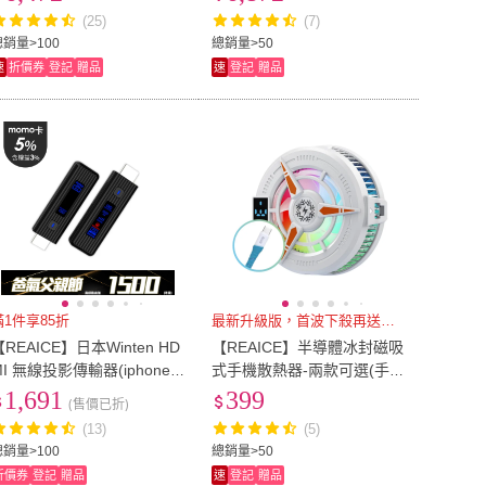
-C/攜帶式電腦螢幕)
式/FHD/HDMI/Type-C)
(25)
(7)
總銷量>100
總銷量>50
速
折價券
登記
贈品
速
登記
贈品
滿1件享85折
最新升級版，首波下殺再送充電線
【REAICE】日本Winten HD
【REAICE】半導體冰封磁吸
MI 無線投影傳輸器(iphone
式手機散熱器-兩款可選(手機
手機投影/Netflix/無線會議/筆
平板降溫神器/吃雞神器/冷卻
1,691
399
(售價已折)
電/HDMI傳輸/電視)
器/製冷器)
(13)
(5)
總銷量>100
總銷量>50
折價券
登記
贈品
速
登記
贈品