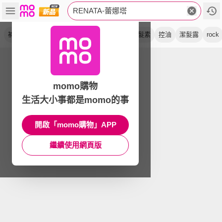
RENATA-蕾娜塔
補色劑
修護素
柔順
彩染
洗髮精
護髮素
控油
潔髮露
rock
momo購物
生活大小事都是momo的事
開啟「momo購物」APP
繼續使用網頁版