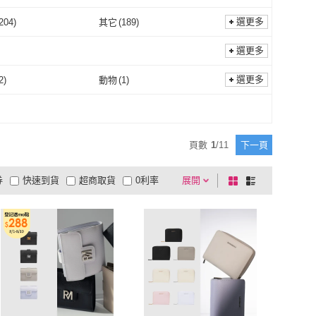
選更多
204
)
其它
(
189
)
皮革
(
204
)
其它
(
189
)
選更多
選更多
2
)
動物
(
1
)
愛心
(
2
)
動物
(
1
)
頁數
1
/
11
下一頁
券
快速到貨
超商取貨
0利率
展開
棋
條
品有量
有影片
電視購物
盤
列
到付款
超商付款
5
式
式
以上
1
及以上