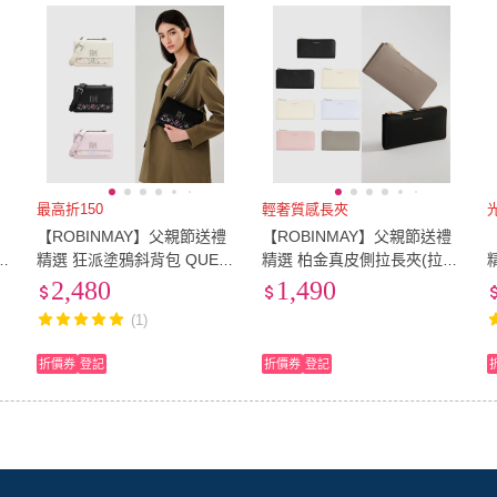
最高折150
輕奢質感長夾
禮
【ROBINMAY】父親節送禮
【ROBINMAY】父親節送禮
精選 狂派塗鴉斜背包 QUEE
精選 柏金真皮側拉長夾(拉鍊
N版(磁扣封口/多色任選/女
封口/多色任選/女夾)
2,480
1,490
包)
(1)
折價券
登記
折價券
登記