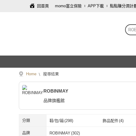
回首頁
momo富立保險
APP下載
點點賺分潤計
RO
Home
搜尋結果
ROBINMAY
品牌旗艦館
分類
鞋/包/箱
(
298
)
飾品配件
(
4
)
品牌
ROBINMAY
(
302
)