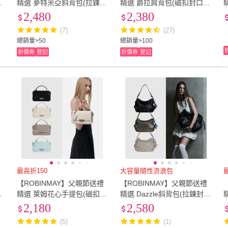
尚
精選 夢特米亞斜背包(拉鍊封
精選 爵拉肩背包(磁扣封口/
口/多色任選)
多色任選)
2,480
2,380
(7)
(27)
總銷量>50
總銷量>100
折價券
登記
折價券
登記
最高折150
大容量隨性流浪包
禮
【ROBINMAY】父親節送禮
【ROBINMAY】父親節送禮
皮
精選 萊姆花心手提包(磁扣封
精選 Dazzle斜背包(拉鍊封
口/多色任選/女包)
口/多色任選/SUPER JUNIO
2,180
2,580
R - D&E代言)
(5)
(1)