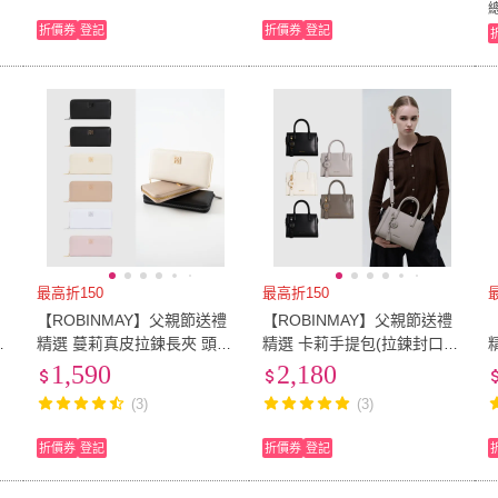
折價券
登記
折價券
登記
最高折150
最高折150
禮
【ROBINMAY】父親節送禮
【ROBINMAY】父親節送禮
層
精選 蔓莉真皮拉鍊長夾 頭層
精選 卡莉手提包(拉鍊封口/
)
皮(拉鍊封口/多色任選/女夾)
多色任選)
1,590
2,180
(3)
(3)
折價券
登記
折價券
登記