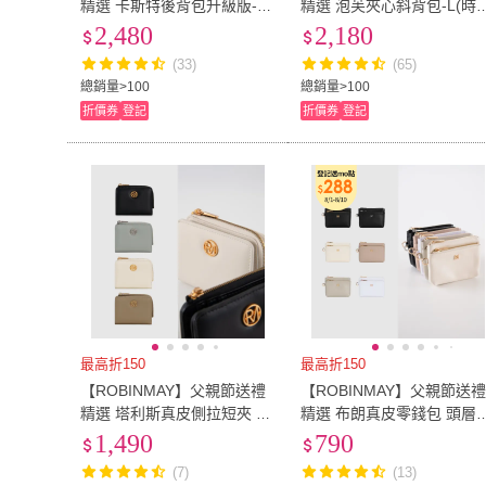
精選 卡斯特後背包升級版-M
精選 泡芙夾心斜背包-L(時
(拉鍊封口/多色任選/女包)
隔層/大容量收納/多色任選)
2,480
2,180
(33)
(65)
總銷量>100
總銷量>100
折價券
登記
折價券
登記
最高折150
最高折150
【ROBINMAY】父親節送禮
【ROBINMAY】父親節送
精選 塔利斯真皮側拉短夾 頭
精選 布朗真皮零錢包 頭層
層皮(壓扣、拉鍊封口/多色任
(拉鍊封口/多款任選/女夾)
1,490
790
選)
(7)
(13)