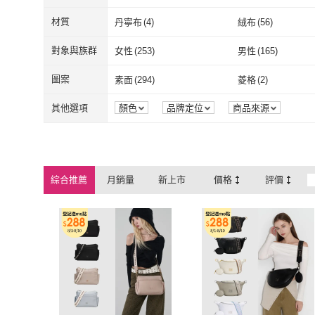
ROBINMAY
(
302
)
材質
丹寧布
(
4
)
絨布
(
56
)
丹寧布
(
4
)
絨布
(
56
)
對象與族群
女性
(
253
)
男性
(
165
)
女性
(
253
)
男性
(
165
)
圖案
素面
(
294
)
菱格
(
2
)
素面
(
294
)
菱格
(
2
)
動物紋
(
2
)
卡通
(
3
)
其他選項
顏色
品牌定位
商品來源
動物紋
(
2
)
卡通
(
3
)
綜合推薦
月銷量
新上市
價格
評價