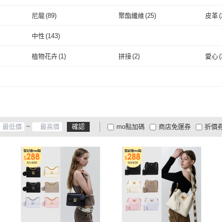
取消
尼龍
(
89
)
聚酯纖維
(
25
)
皮革
(
取消
尼龍
(
89
)
聚酯纖維
(
25
)
中性
(
143
)
取消
中性
(
143
)
植物花卉
(
1
)
拼接
(
2
)
愛心
(
植物花卉
(
1
)
拼接
(
2
)
石紋
(
2
)
人物
(
1
)
石紋
(
2
)
人物
(
1
)
~
確認
mo點加碼
商店免運券
折價
大家電安心配
大家電快配
商
低溫宅配
定期配/分次配
貨
4
及以上
3
及以上
2
及