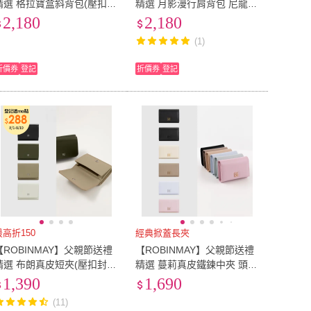
精選 格拉寶盒斜背包(壓扣封
精選 月影漫行肩背包 尼龍版
口/多色任選/女包)
(拉鍊封口/多色任選/女包)
2,180
2,180
(1)
折價券
登記
折價券
登記
最高折150
經典掀蓋長夾
【ROBINMAY】父親節送禮
【ROBINMAY】父親節送禮
精選 布朗真皮短夾(壓扣封
精選 蔓莉真皮鐵鍊中夾 頭層
口/多色任選)
皮(壓扣封口/多色任選/女夾)
1,390
1,690
(11)