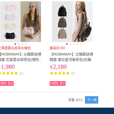
光澤感雲朵皮革水桶包
最高折150
【ROBINMAY】父親節送禮
【ROBINMAY】父親節送禮
精選 尼莫雲朵斜背包(隱形磁
精選 蜜拉星河後背包(拉鍊封
扣＋束口封口/多色任選/女
口/多色任選/女包)
1,980
2,180
包)
(2)
(2)
折價券
登記
折價券
登記
頁數
1
/
11
下一頁