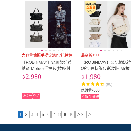
大容量慵懶手提流浪包/托特包
最高折150
【ROBINMAY】父親節送禮
【ROBINMAY】父親節送
精選 Meteor手提包(拉鍊封
精選 夢特胸包彩妝版-M(拉
口/多色任選/SUPER JUNIO
鍊封口/多色任選)
2,980
1,980
R - D&E代言)
(90)
總銷量>500
折價券
登記
折價券
登記
1
2
3
4
5
6
7
8
9
10
＞＞
＞｜