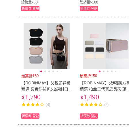
總銷量>50
總銷量>100
折價券
登記
折價券
登記
最高折150
最高折150
【ROBINMAY】父親節送禮
【ROBINMAY】父親節送
精選 諾希斜背包(拉鍊封口/
精選 柏金二代真皮長夾 頭
多色任選)
皮(拉鍊封口/多色任選/女夾
1,790
1,490
(4)
(2)
折價券
登記
折價券
登記