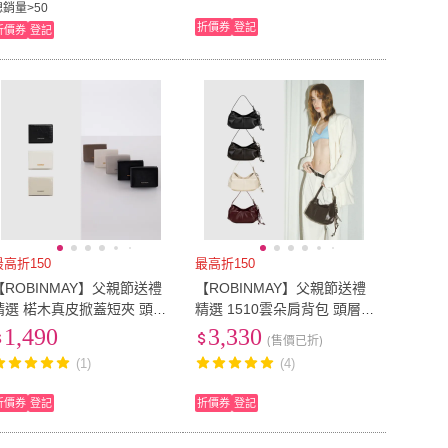
總銷量>50
折價券
登記
折價券
登記
最高折150
最高折150
【ROBINMAY】父親節送禮
【ROBINMAY】父親節送禮
精選 楉木真皮掀蓋短夾 頭層
精選 1510雲朵肩背包 頭層
皮(壓扣封口/多色任選)
皮 (隱形磁扣封口/多色任選/
1,490
3,330
(售價已折)
ELLY設計師系列)
(1)
(4)
折價券
登記
折價券
登記