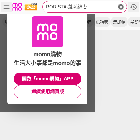
RORISTA-蘿莉絲塔
咖啡豆
單品
莊園豆
精品級
純奶
即溶
紙箱裝
無加糖
黑咖
momo購物
生活大小事都是momo的事
開啟「momo購物」APP
繼續使用網頁版