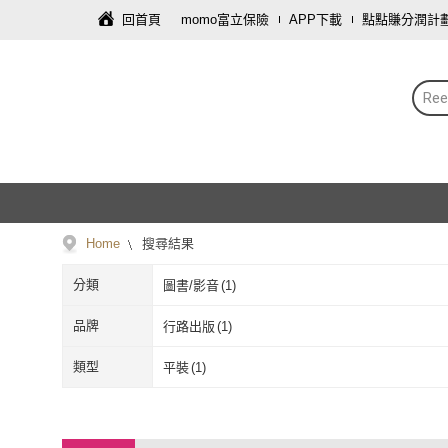
回首頁
momo富立保險
APP下載
點點賺分潤計
Re
Home
搜尋結果
分類
圖書/影音
(
1
)
品牌
行路出版
(
1
)
行路出版
(
1
)
類型
平裝
(
1
)
平裝
(
1
)