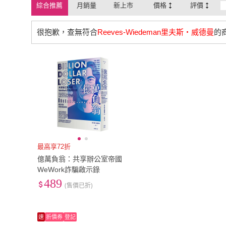
綜合推薦
月銷量
新上市
價格
評價
很抱歉，查無符合
Reeves-Wiedeman里夫斯‧威德曼
的
最高享72折
億萬負翁：共享辦公室帝國
WeWork詐騙啟示錄
489
(售價已折)
速
折價券
登記