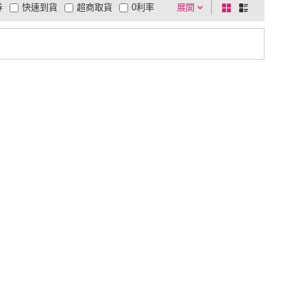
券
快速到貨
超商取貨
0利率
展開
棋
條
品有量
有影片
電視購物
盤
列
到付款
超商付款
5
式
式
以上
1
及以上