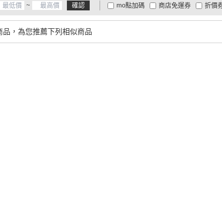
~
確認
mo點加碼
商店免運券
折價
大家電安心配
大家電快配
商
低溫宅配
定期配/分次配
貨
商品，為您推薦下列相似商品
4
及以上
3
及以上
2
及