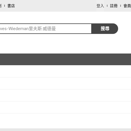
劃
書店
登入
註冊
會員
eves-Wiedeman里夫斯‧威德曼
搜尋
取消
取消