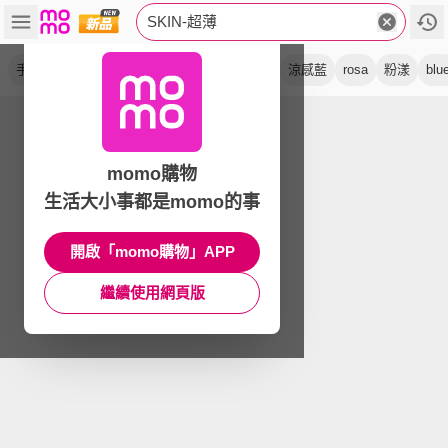
SKIN-超薄
手錶
瑞士錶
系列
金屬
clearly
suit
涼感藍
rosa
粉漾
blu
momo購物
生活大小事都是momo的事
開啟「momo購物」APP
繼續使用網頁版