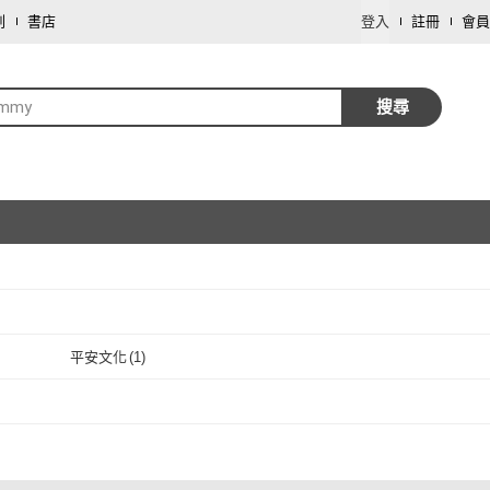
劃
書店
登入
註冊
會員
immy
搜尋
取消
平安文化
(
1
)
取消
2
)
平安文化
(
1
)