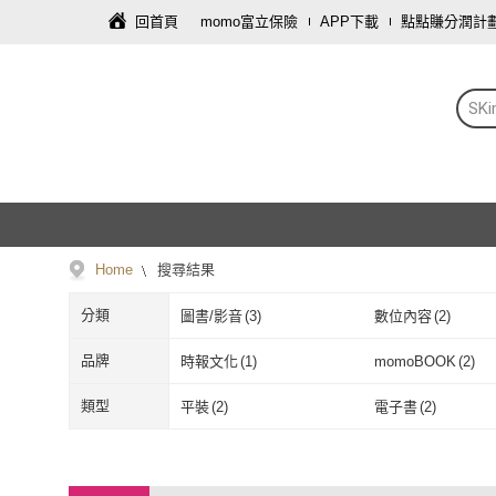
回首頁
momo富立保險
APP下載
點點賺分潤計
SK
Home
搜尋結果
分類
圖書/影音
(
3
)
數位內容
(
2
)
品牌
時報文化
(
1
)
momoBOOK
(
2
)
時報文化
(
1
)
momoBOOK
(
類型
平裝
(
2
)
電子書
(
2
)
平裝
(
2
)
電子書
(
2
)