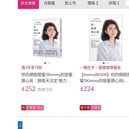
綜合推薦
月銷量
新上市
價格
評價
滿1件享79折
一機在手，圖書館帶著走
你的網路閨蜜SKimmy的戀愛
【momoBOOK】你的網路
撩心術：顏值天注定 魅力靠
蜜SKimmy的戀愛撩心術(電
努力！超人氣YouTuber SKi
子書)
252
224
(售價已折)
mmy的戀愛密技大公開！
速
折價券
登記
電子書
折價券
1