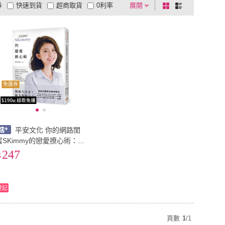
券
快速到貨
超商取貨
0利率
展開
棋
條
品有量
有影片
電視購物
盤
列
到付款
超商付款
5
式
式
以上
1
及以上
免運券
平安文化 你的網路閨
蜜SKimmy的戀愛撩心術：顏
值天注定，魅力靠努力！超
247
過30萬粉絲敲碗跪求，
登記
頁數
1
/
1