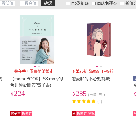
~
確認
mo點加碼
商店免運券
折價
大家電安心配
大家電快配
商
低溫宅配
定期配/分次配
貨
4
及以上
3
及以上
2
及
一機在手，圖書館帶著走
下單75折 滿899再享9折
閨
【momoBOOK】SKimmy的
戀愛腦的不心動挑戰
台北戀愛圖鑑(電子書)
224
285
(售價已折)
(1)
電子書
折價券
速
折價券
登記