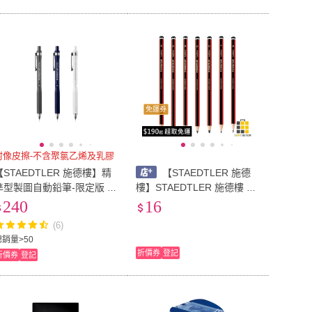
免運券
附像皮擦-不含聚氯乙烯及乳膠
【STAEDTLER 施德樓】精
【STAEDTLER 施德
準型製圖自動鉛筆-限定版 M
樓】STAEDTLER 施德樓 經
92515
典鉛筆 MS110【九乘九文
240
16
具】鉛筆 高級書寫 繪圖 素
(6)
描專用 易擦 好削 原木 德國
總銷量>50
製
折價券
登記
折價券
登記