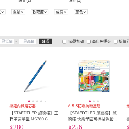
其他
(
5
)
16cm以下
(
4
)
30cm
紙質
(
1
)
其他
(
1
)
其他
(
5
)
16cm以下
(
4
)
紙質
(
1
)
其他
(
1
)
式
重量
軟硬度
成份
顏色
~
確認
mo點加碼
商店免運券
折價
大家電安心配
大家電快配
商
低溫宅配
定期配/分次配
貨
4
及以上
3
及以上
2
及
按鈕內藏磨芯器
A.B.S防震抗斷塗層
【STAEDTLER 施德樓】工
【STAEDTLER 施德樓】施
-
程筆豪華型 MS780 C
德樓 快樂學園可擦拭色鉛筆
24色組 MS14450NC24
280
256