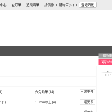
中心
查訂單
追蹤清單
折價券
購物車
登記活動
(
0
)
購物車
TOP
選更多
1
)
六角鉛筆
(
14
)
素描
(
1
)
六角鉛筆
(
14
)
選更多
m
(
1
)
1.0mm以上
(
4
)
0.9mm
(
1
)
1.0mm以上
(
4
)