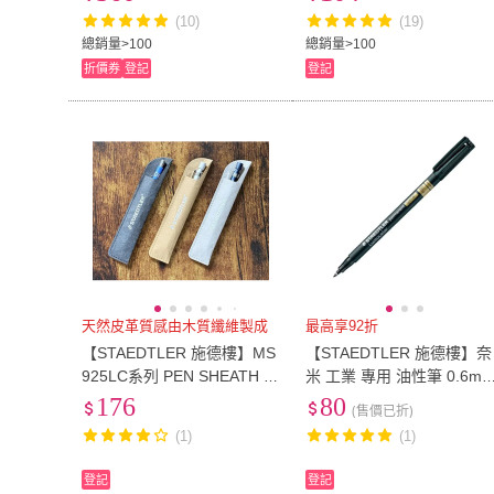
(10)
(19)
總銷量>100
總銷量>100
折價券
登記
登記
天然皮革質感由木質纖維製成
最高享92折
【STAEDTLER 施德樓】MS
【STAEDTLER 施德樓】奈
925LC系列 PEN SHEATH C
米 工業 專用 油性筆 0.6m
AMEL 筆套
/支 MS319-F-黑
176
80
(售價已折)
(1)
(1)
登記
登記