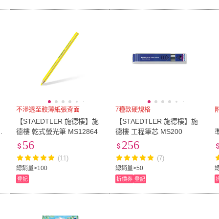
不滲透至較薄紙張背面
7種軟硬規格
【STAEDTLER 施德樓】施
【STAEDTLER 施德樓】施
F
德樓 乾式螢光筆 MS12864
德樓 工程筆芯 MS200
S
56
256
(11)
(7)
總銷量>100
總銷量>50
登記
折價券
登記