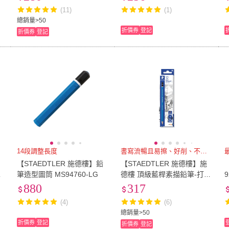
(11)
(1)
總銷量>50
折價券
登記
折價券
登記
14段調整長度
書寫流暢且易擦、好削、不易斷
【STAEDTLER 施德樓】鉛
【STAEDTLER 施德樓】施
m
筆造型圖筒 MS94760-LG
德樓 頂級藍桿素描鉛筆-打裝
12入 MS100
880
317
(4)
(6)
總銷量>50
折價券
登記
折價券
登記