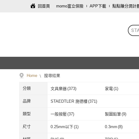
回首頁
momo富立保險
APP下載
點點賺分潤計
ST
Home
搜尋結果
分類
文具樂器
(
373
)
家電
(
1
)
品牌
STAEDTLER 施德樓
(
371
)
STAEDTLER 施德樓
(
371
)
類型
一般按壓
(
37
)
製圖鉛筆
(
9
)
一般按壓
(
37
)
製圖鉛筆
(
9
)
手動
(
12
)
沾黏
(
3
)
尺寸
0.25mm以下
(
1
)
0.3mm
(
8
)
手動
(
12
)
沾黏
(
3
)
0.25mm以下
(
1
)
0.3mm
(
8
)