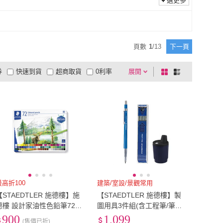
~34cm
(
1
)
41cm以上
(
1
)
選更多
30cm~34cm
(
1
)
41cm以上
(
1
)
頁數
1
/
13
下一頁
券
快速到貨
超商取貨
0利率
展開
棋
條
品有量
有影片
電視購物
盤
列
到付款
超商付款
5
式
式
以上
1
及以上
最高折100
建築/室設/景觀常用
【STAEDTLER 施德樓】施
【STAEDTLER 施德樓】製
德樓 設計家油性色鉛筆72色
圖用具3件組(含工程筆/筆芯/
組 MS146C M72
磨蕊器)
900
1,099
(售價已折)