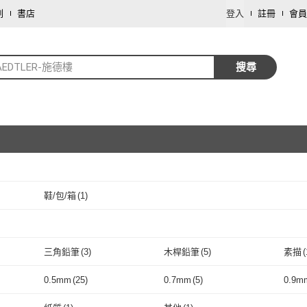
劃
書店
登入
註冊
會員
AEDTLER-施德樓
搜尋
鞋/包/箱
(
1
)
取消
取消
三角鉛筆
(
3
)
木桿鉛筆
(
5
)
素描
(
取消
三角鉛筆
(
3
)
木桿鉛筆
(
5
)
0.5mm
(
25
)
0.7mm
(
5
)
0.9m
取消
0.5mm
(
25
)
0.7mm
(
5
)