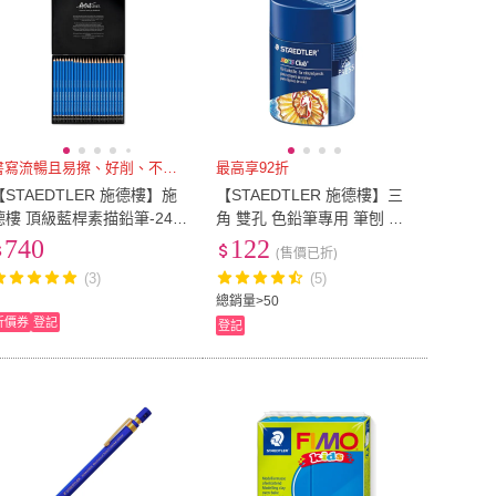
書寫流暢且易擦、好削、不易斷
最高享92折
【STAEDTLER 施德樓】施
【STAEDTLER 施德樓】三
德樓 頂級藍桿素描鉛筆-24入
角 雙孔 色鉛筆專用 筆刨 削
鐵盒裝 MS100-G24
筆器 削筆機 /個 MS512128
740
122
(售價已折)
(3)
(5)
總銷量>50
折價券
登記
登記