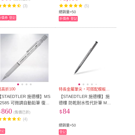
(3)
(5)
總銷量>50
折價券
登記
折價券
登記
最高折100
特長金屬筆尖，可搭配模板使用
【STAEDTLER 施德樓】MS
【STAEDTLER 施德樓】施
92585 可微調自動鉛筆 復刻
德樓 防乾耐水性代針筆 MS3
版
08
860
84
(售價已折)
(4)
總銷量>50
登記
登記