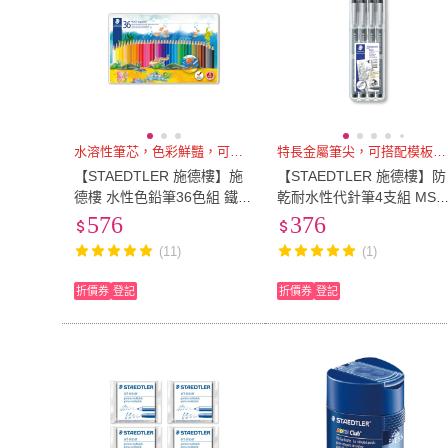
水溶性筆芯，色彩鮮豔，可做混色
特長金屬筆尖，可搭配模板使用
【STAEDTLER 施德樓】施
【STAEDTLER 施德樓】防
德樓 水性色鉛筆36色組 鐵盒
乾耐水性代針筆4支組 MS3
裝 MS14410M36
8
576
376
(11)
(1)
折價券
登記
折價券
登記