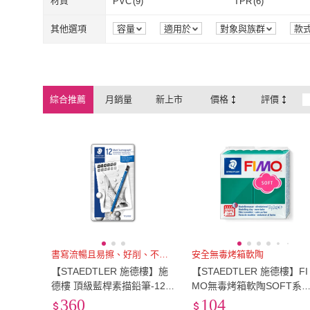
16K
(
1
)
32K
(
1
)
材質
PVC
(
9
)
TPR
(
6
)
16K
(
1
)
32K
(
1
)
F尖
(
1
)
PVC
(
9
)
TPR
(
6
)
其他選項
容量
適用於
對象與族群
款
F尖
(
1
)
綜合推薦
月銷量
新上市
價格
評價
書寫流暢且易擦、好削、不易斷
安全無毒烤箱軟陶
【STAEDTLER 施德樓】施
【STAEDTLER 施德樓】FI
德樓 頂級藍桿素描鉛筆-12入
MO無毒烤箱軟陶SOFT系列
鐵盒裝 MS100-G12
單塊 MS8020
360
104