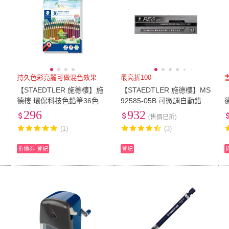
持久色彩亮麗可做混色效果
最高折100
【STAEDTLER 施德樓】施
【STAEDTLER 施德樓】MS
0
德樓 環保科技色鉛筆36色組
92585-05B 可微調自動鉛筆
MS185-CD36
0.5-黑色
296
932
(售價已折)
(1)
(3)
折價券
登記
登記