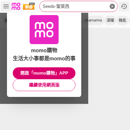
Seeds-聖萊西
貓罐頭
全齡貓
餐罐
愛犬
副食
愛貓
mamamia
湯罐
機能
momo購物
生活大小事都是momo的事
開啟「momo購物」APP
繼續使用網頁版