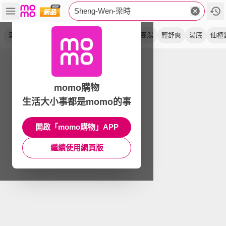
Sheng-Wen-梁時
漢方
大聲叫
燉湯包
喉爽錠
藥膳包
高湯
輕舒爽
湯底
仙楂
momo購物
生活大小事都是momo的事
開啟「momo購物」APP
繼續使用網頁版