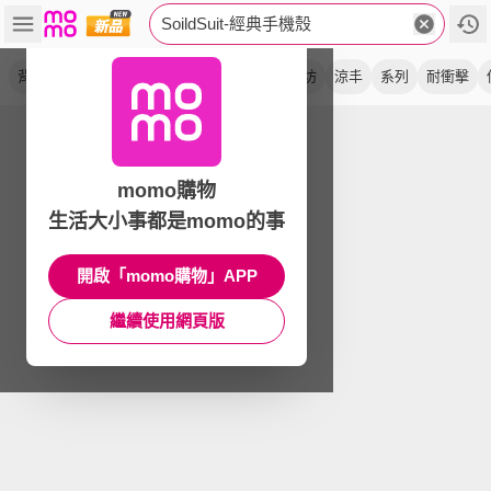
SoildSuit-經典手機殼
背蓋
防摔
磁吸
貼貼怪
magsafe
方坊
涼丰
系列
耐衝擊
momo購物
生活大小事都是momo的事
開啟「momo購物」APP
繼續使用網頁版